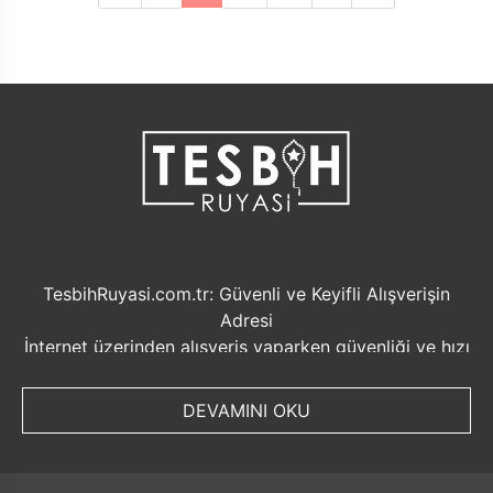
TesbihRuyasi.com.tr: Güvenli ve Keyifli Alışverişin
Adresi
İnternet üzerinden alışveriş yaparken güvenliği ve hızı
ön planda tutmak her zaman önemlidir. Bu noktada
TesbihRuyasi.com.tr, müşterilerine sunduğu bir dizi
DEVAMINI OKU
avantajla öne çıkmaktadır.
Güvenilir Alışveriş Deneyimi: TesbihRuyasi.com.tr,
müşterilerine güvenilir bir alışveriş platformu sunar.