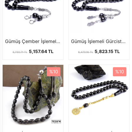
Gümüş Çember İşlemeli Gürcistan Oltu Tesbihi
Gümüş İşlemeli Gürcistan Oltu Tesbih
5,157.64 TL
5,823.15 TL
5,730.71 TL
6,470.16 TL
%10
%10