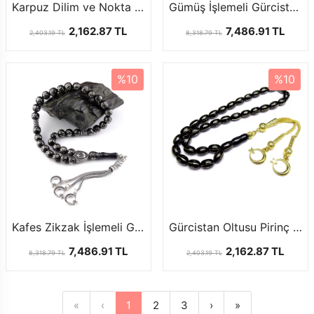
Karpuz Dilim ve Nokta İşlemeli Gürcistan Oltu Tesbih
Gümüş İşlemeli Gürcistan Oltu Tesbih
2,162.87 TL
7,486.91 TL
2,403.19 TL
8,318.79 TL
%10
%10
Kafes Zikzak İşlemeli Gürcistan Oltu Tesbih
Gürcistan Oltusu Pirinç Yarma ve Nokta İşleme
7,486.91 TL
2,162.87 TL
8,318.79 TL
2,403.19 TL
«
‹
1
2
3
›
»