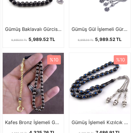
Gümüş Baklavalı Gürcistan Oltu Tesbih
Gümüş Gül İşlemeli Gürcistan Oltu Tesbih
5,989.52 TL
5,989.52 TL
6,655.03 TL
6,655.03 TL
%10
%10
Kafes Bronz İşlemeli Gürcistan Oltu Tesbih
Gümüş İşlemeli Kızılcık Model Gürcistan Oltu Tesbih
4,325.76 TL
7,486.91 TL