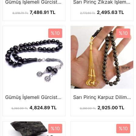
Gümüş İşlemeli Gürcistan Oltu Tesbihi
Sarı Pirinç Zikzak İşlemeli Gürcistan Oltu Tesbihi
7,486.91 TL
2,495.63 TL
8,318.79 TL
2,772.92 TL
%10
%10
Gümüş İşlemeli Gürcistan Oltu Tesbih
Sarı Pirinç Karpuz Dilim İşlemeli Oltu Tesbih
4,824.89 TL
2,925.00 TL
5,360.99 TL
3,250.00 TL
%10
%10