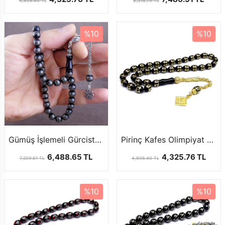
4,806.40 TL
8,318.79 TL
%10
%10
Gümüş İşlemeli Gürcistan Oltu Tesbih
Pirinç Kafes Olimpiyat Model Gürcistan Oltu Tesbih
6,488.65 TL
4,325.76 TL
7,209.61 TL
4,806.40 TL
%10
%10