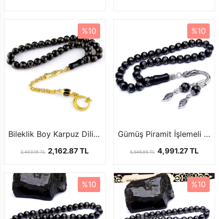
%10
%10
Bileklik Boy Karpuz Dilimli Oltu Tesbih
Gümüş Piramit İşlemeli Gürcistan Oltu Tesbih
2,162.87 TL
4,991.27 TL
2,403.19 TL
5,545.85 TL
%10
%10