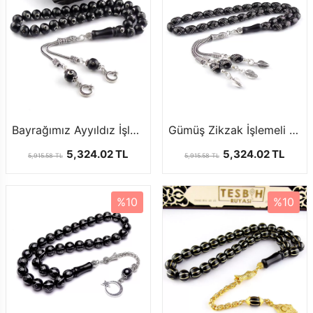
Bayrağımız Ayyıldız İşlemeli Gürcistan Oltu Tesbih
Gümüş Zikzak İşlemeli Gürcistan Oltu Tesbih
5,324.02 TL
5,324.02 TL
5,915.58 TL
5,915.58 TL
%10
%10