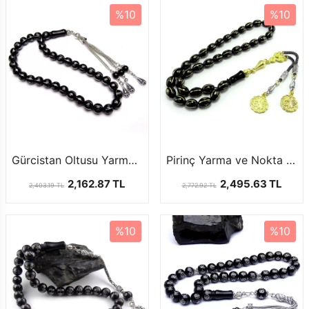
%10
%10
Gürcistan Oltusu Yarma ve Nokta İşleme
Pirinç Yarma ve Nokta İşlemeli Gürcistan Taşı Tesbihi
2,162.87 TL
2,495.63 TL
2,403.19 TL
2,772.92 TL
%10
%10