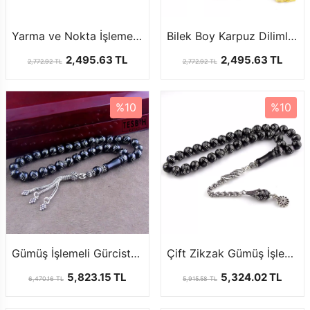
Yarma ve Nokta İşlemeli Gürcistan Oltusu
Bilek Boy Karpuz Dilimli Oltu Tesbih
2,495.63 TL
2,495.63 TL
2,772.92 TL
2,772.92 TL
%10
%10
Gümüş İşlemeli Gürcistan Oltu Tesbih
Çift Zikzak Gümüş İşlemeli Gürcistan Oltu Tesbih
5,823.15 TL
5,324.02 TL
6,470.16 TL
5,915.58 TL