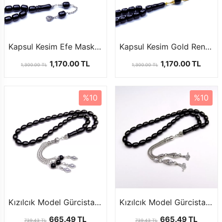
Kapsul Kesim Efe Maskot Model Gürcistan Oltu Tesbih
Kapsul Kesim Gold Renk Tasarım Efe Maskot Model Gürcistan Oltu Tesbih
1,170.00 TL
1,170.00 TL
1,300.00 TL
1,300.00 TL
%10
%10
Kızılcık Model Gürcistan Oltutaşı Tesbihi
Kızılcık Model Gürcistan Oltutaşı Tesbihi
665.49 TL
665.49 TL
739.43 TL
739.43 TL