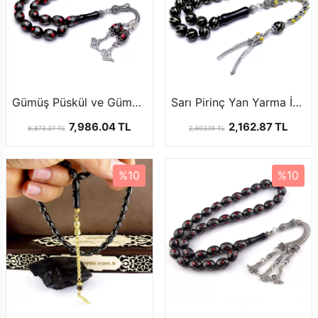
Gümüş Püskül ve Gümüş İşlemeli Gürcistan Oltu Tesbihi
Sarı Pirinç Yan Yarma İşlemeli Misket Gürcistan Taşı Tesbihi
7,986.04 TL
2,162.87 TL
8,873.37 TL
2,403.19 TL
%10
%10