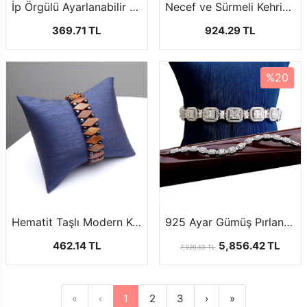
İp Örgülü Ayarlanabilir Kuka Bileklik
Necef ve Sürmeli Kehribar Bileklik Modeli
369.71 TL
924.29 TL
%20
Hematit Taşlı Modern Kuka Bileklik
925 Ayar Gümüş Pırlanta Model Bileklik
462.14 TL
5,856.42 TL
7,320.53 TL
«
‹
1
2
3
›
»