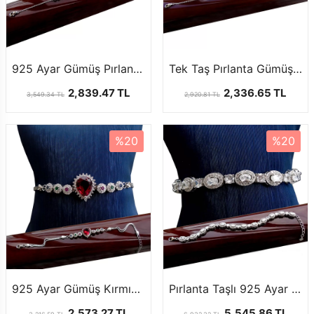
925 Ayar Gümüş Pırlanta Model Bileklik
Tek Taş Pırlanta Gümüş Bileklik
2,839.47 TL
2,336.65 TL
3,549.34 TL
2,920.81 TL
%20
%20
925 Ayar Gümüş Kırmızı Kalp Bayan Bileklik
Pırlanta Taşlı 925 Ayar Gümüş Bayan Bileklik
2,573.27 TL
5,545.86 TL