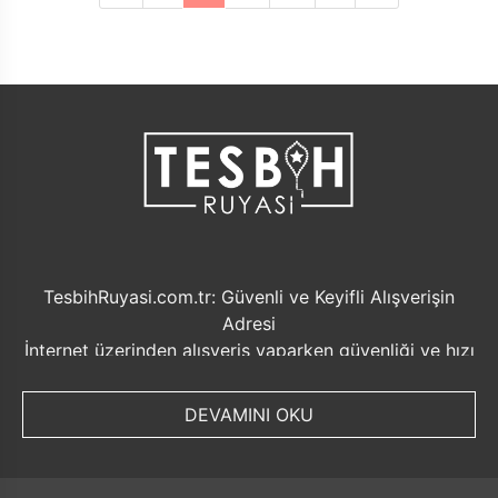
TesbihRuyasi.com.tr: Güvenli ve Keyifli Alışverişin
Adresi
İnternet üzerinden alışveriş yaparken güvenliği ve hızı
ön planda tutmak her zaman önemlidir. Bu noktada
TesbihRuyasi.com.tr, müşterilerine sunduğu bir dizi
DEVAMINI OKU
avantajla öne çıkmaktadır.
Güvenilir Alışveriş Deneyimi: TesbihRuyasi.com.tr,
müşterilerine güvenilir bir alışveriş platformu sunar.