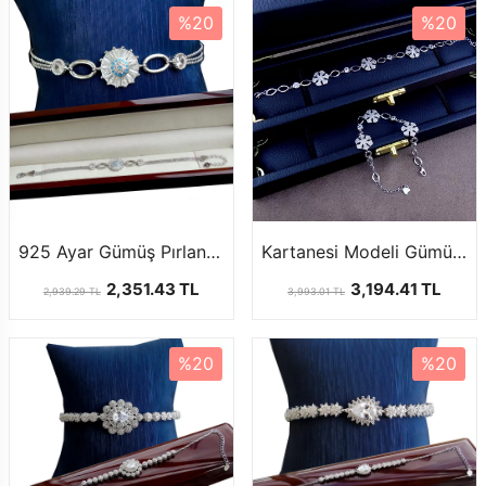
%20
%20
925 Ayar Gümüş Pırlanta Taşlı Model Bayan Bileklik
Kartanesi Modeli Gümüş Bileklik
2,351.43 TL
3,194.41 TL
2,939.29 TL
3,993.01 TL
%20
%20