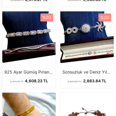
3,216.59 TL
6,932.32 TL
%20
%20
925 Ayar Gümüş Pırlanta Taşlı Bayan Bileklik
Sonsuzluk ve Deniz Yıldızlı 925 Ayar Gümüş Bileklik
4,608.23 TL
2,883.84 TL
5,760.29 TL
3,604.80 TL