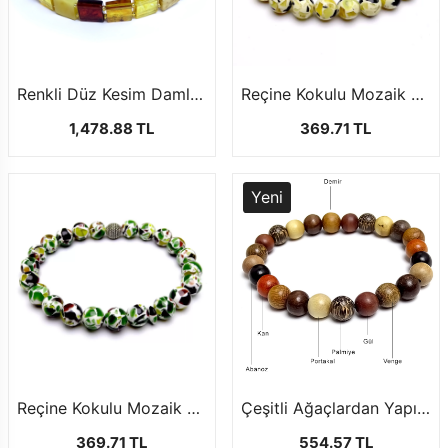
Renkli Düz Kesim Damla Kehribar Bileklik
Reçine Kokulu Mozaik Kehribar Bileklik2
1,478.88 TL
369.71 TL
Yeni
Reçine Kokulu Mozaik Kehribar Bileklik5
Çeşitli Ağaçlardan Yapılmış Boncuklar ile Özel Tasarım Bileklik Modeli
369.71 TL
554.57 TL