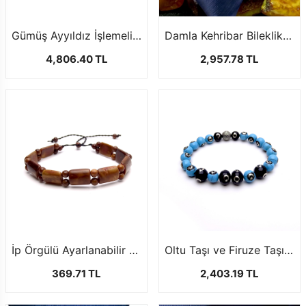
Gümüş Ayyıldız İşlemeli Oltu Taşı Bileklik
Damla Kehribar Bileklik Renkli Baklava Kesim
4,806.40 TL
2,957.78 TL
İp Örgülü Ayarlanabilir Kuka Bileklik
Oltu Taşı ve Firuze Taşı Ayyıldız İşlemeli Bileklik
369.71 TL
2,403.19 TL