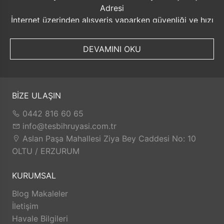
Adresi
İnternet üzerinden alışveriş yaparken güvenliği ve hızı
ön planda tutmak her zaman önemlidir. Bu noktada
TesbihRuyasi.com.tr, müşterilerine sunduğu bir dizi
DEVAMINI OKU
avantajla öne çıkmaktadır.
Güvenilir Alışveriş Deneyimi: TesbihRuyasi.com.tr,
müşterilerine güvenilir bir alışveriş platformu sunar.
Kişisel bilgilerinizin korunması ve güvenli ödeme
BİZE ULAŞIN
seçenekleri ile rahatça alışveriş yapabilirsiniz. Sizin
0442 816 60 65
için değerli olan bilgilerin güvende olduğunu bilerek,
info@tesbihruyasi.com.tr
alışveriş deneyiminizi keyifli hale getirebilirsiniz.
Aslan Paşa Mahallesi Ziya Bey Caddesi No: 10
Hızlı Kargo Hizmeti: Sipariş verdiğiniz ürünler, aynı
OLTU / ERZURUM
gün kargolanarak size hızlı bir şekilde ulaştırılır. Bu
sayede beklemek zorunda kalmadan istediğiniz
KURUMSAL
ürünlere kolaylıkla sahip olabilirsiniz.
TesbihRuyasi.com.tr, müşterilerinin zamanını önemser
Blog Makaleler
ve en hızlı şekilde ürünlerini teslim etmeyi amaçlar.
İletişim
İade ve Değişim İmkanı: Memnuniyetsizlik durumunda
Havale Bilgileri