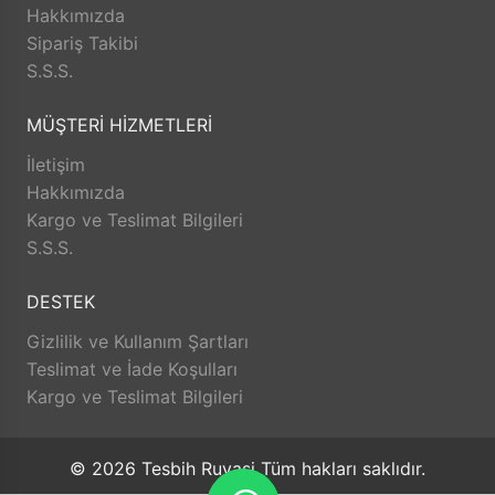
TesbihRuyasi.com.tr,
iade
ve değişim imkanı sunar.
Hakkımızda
Aldığınız ürünü beğenmez veya istediğiniz gibi
Sipariş Takibi
değilse, kolayca iade edebilir veya değişim
S.S.S.
yapabilirsiniz. Bu sayede alışveriş deneyiminizde
herhangi bir risk olmadan istediğiniz ürünü
MÜŞTERİ HİZMETLERİ
seçebilirsiniz.
Satış Sonrası Destek: TesbihRuyasi.com.tr, satın
İletişim
aldığınız ürünlerin arkasında durur ve satış sonrası
Hakkımızda
destek sunar. Ürünlerle ilgili herhangi bir sorun
Kargo ve Teslimat Bilgileri
yaşarsanız veya yardıma ihtiyacınız olursa, müşteri
S.S.S.
hizmetleri ekibi size yardımcı olacaktır. Bu sayede
alışverişinizin her aşamasında destek alabilirsiniz.
DESTEK
TesbihRuyasi.com.tr güvenli, hızlı ve müşteri odaklı
Gizlilik ve Kullanım Şartları
bir alışveriş deneyimi sunar. Siz de bu avantajlardan
Teslimat ve İade Koşulları
yararlanarak keyifli bir alışveriş yapabilirsiniz.
Kargo ve Teslimat Bilgileri
© 2026 Tesbih Ruyasi Tüm hakları saklıdır.