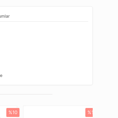
umlar
me
ndur
Uygun
u
%10
%10