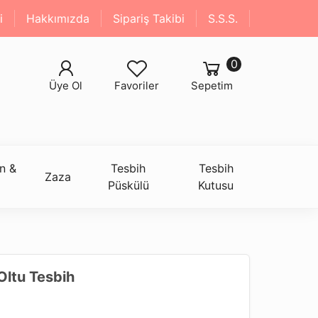
i
Hakkımızda
Sipariş Takibi
S.S.S.
0
Üye Ol
Favoriler
Sepetim
n &
Tesbih
Tesbih
Zaza
Püskülü
Kutusu
Oltu Tesbih