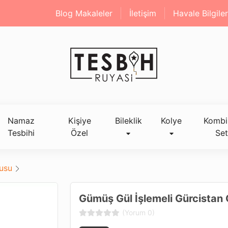
Blog Makaleler
İletişim
Havale Bilgiler
Namaz
Kişiye
Bileklik
Kolye
Kombi
Tesbihi
Özel
Set
tusu
Gümüş Gül İşlemeli Gürcistan 
(Yorum 0)