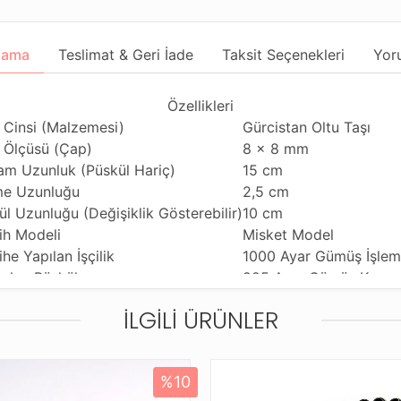
lama
Teslimat & Geri İade
Taksit Seçenekleri
Yor
Özellikleri
 Cinsi (Malzemesi)
Gürcistan Oltu Taşı
 Ölçüsü (Çap)
8 x 8 mm
am Uzunluk (Püskül Hariç)
15 cm
e Uzunluğu
2,5 cm
ül Uzunluğu (Değişiklik Gösterebilir)
10 cm
ih Modeli
Misket Model
he Yapılan İşçilik
1000 Ayar Gümüş İşle
nılan Püskül
925 Ayar Gümüş Kamçı
nım Özelliği
Günlük Kullanıma Uygu
İLGILI ÜRÜNLER
ihi Çekme Özelliği
Tekli ve Çiftli Çekime 
ldiği Malzeme
Standart Tesbih İpi
tleme ve Gönderim Şekli
Dayanıklı Tesbih Kutus
%10