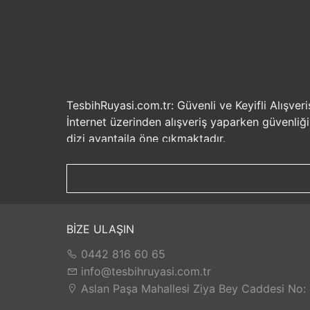
TesbihRuyasi.com.tr: Güvenli ve Keyifli Alışveri
İnternet üzerinden alışveriş yaparken güvenliğ
dizi avantajla öne çıkmaktadır.
Güvenilir Alışveriş Deneyimi: TesbihRuyasi.com.t
seçenekleri ile rahatça alışveriş yapabilirsiniz. 
Hızlı Kargo Hizmeti: Sipariş verdiğiniz ürünler
ürünlere kolaylıkla sahip olabilirsiniz. TesbihR
İade ve Değişim İmkanı: Memnuniyetsizlik dur
BİZE ULAŞIN
değilse, kolayca iade edebilir veya değişim yap
0442 816 60 65
Satış Sonrası Destek: TesbihRuyasi.com.tr, satın
yaşarsanız veya yardıma ihtiyacınız olursa, müşt
info@tesbihruyasi.com.tr
TesbihRuyasi.com.tr güvenli, hızlı ve müşteri od
Aslan Paşa Mahallesi Ziya Bey Caddesi No