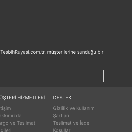
 TesbihRuyasi.com.tr, müşterilerine sunduğu bir
isel bilgilerinizin korunması ve güvenli ödeme
şveriş deneyiminizi keyifli hale getirebilirsiniz.
u sayede beklemek zorunda kalmadan istediğiniz
ilde ürünlerini teslim etmeyi amaçlar.
Aldığınız ürünü beğenmez veya istediğiniz gibi
ÜŞTERİ HİZMETLERİ
DESTEK
isk olmadan istediğiniz ürünü seçebilirsiniz.
etişim
Gizlilik ve Kullanım
unar. Ürünlerle ilgili herhangi bir sorun
erişinizin her aşamasında destek alabilirsiniz.
akkımızda
Şartları
rlanarak keyifli bir alışveriş yapabilirsiniz.
rgo ve Teslimat
Teslimat ve İade
lgileri
Koşulları