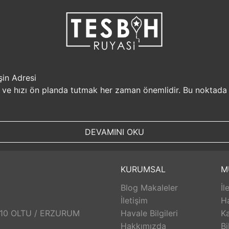
şin Adresi
i ve hızı ön planda tutmak her zaman önemlidir. Bu noktada
r, müşterilerine güvenilir bir alışveriş platformu sunar. Kiş
Sizin için değerli olan bilgilerin güvende olduğunu bilerek, alı
DEVAMINI OKU
, aynı gün kargolanarak size hızlı bir şekilde ulaştırılır. B
uyasi.com.tr, müşterilerinin zamanını önemser ve en hızlı şek
umunda TesbihRuyasi.com.tr,
iade
ve değişim imkanı sunar. 
KURUMSAL
M
abilirsiniz. Bu sayede alışveriş deneyiminizde herhangi bir r
Blog Makaleler
İl
 aldığınız ürünlerin arkasında durur ve satış sonrası destek s
eri hizmetleri ekibi size yardımcı olacaktır. Bu sayede alışv
İletişim
H
aklı bir alışveriş deneyimi sunar. Siz de bu avantajlardan yara
: 10 OLTU / ERZURUM
Havale Bilgileri
Ka
Hakkımızda
Bi