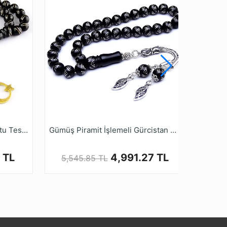
Bileklik Boy Karpuz Dilimli Oltu Tesbih
Gümüş Piramit İşlemeli Gürcistan Oltu Tesbih
 TL
4,991.27 TL
5,545.85 TL
6,