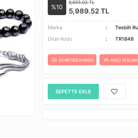
6,655.03 TL
%10
5,989.52
TL
Marka
Tesbih R
Ürün Kodu
TR1848
ÜCRETSIZ KARGO
HIZLI TESLIM
SEPETTE EKLE