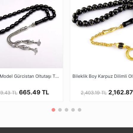
Kızılcık Model Gürcistan Oltutaşı Tesbihi
665.49 TL
2,162.87
9.43 TL
2,403.19 TL