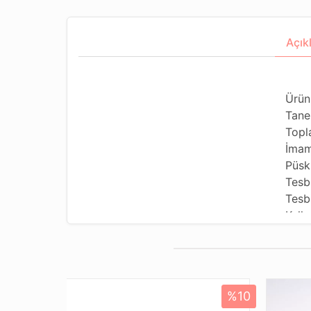
Açık
Ürün
Tane
Topl
İmam
Püsk
Tesb
Tesbi
Kulla
Kulla
Tesb
Dizi
Pake
%10