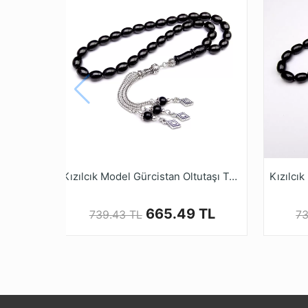
Kızılcık Model Gürcistan Oltutaşı Tesbihi
665.49 TL
739.43 TL
73