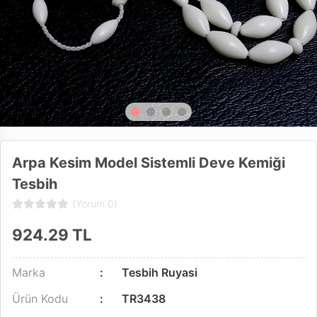
Arpa Kesim Model Sistemli Deve Kemiği
Tesbih
(Yorum 0)
924.29
TL
Marka
Tesbih Ruyasi
Ürün Kodu
TR3438