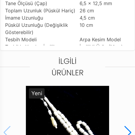
Tane Ölçüsü (Çap)
6,5 x 12,5 mm
Toplam Uzunluk (Püskül Hariç)
26 cm
İmame Uzunluğu
4,5 cm
Püskül Uzunluğu (Değişiklik
10 cm
Gösterebilir)
Tesbih Modeli
Arpa Kesim Model
Tesbih'e Yapılan İşçilik
İşçilikli Ürün (Mısır)
Kullanılan Püskül
Sıralı Sistem Kamçı
İLGILI
Kullanım Özelliği
Günlük Kullanıma
Uygundur
ÜRÜNLER
Tesbihi Çekme Özelliği
Çiftli Çekime Uygun
Dizildiği Malzeme
Standart Tesbih İpi
Paketleme ve Gönderim Şekli
Tesbih Kutusu
Yeni