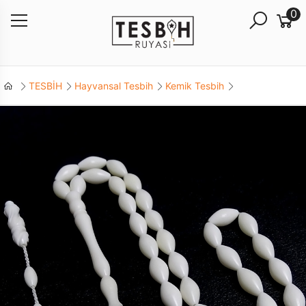
0
TESBİH
Hayvansal Tesbih
Kemik Tesbih