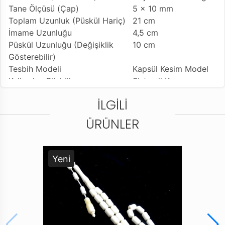
Tane Ölçüsü (Çap)
5 x 10 mm
Toplam Uzunluk (Püskül Hariç)
21 cm
İmame Uzunluğu
4,5 cm
Püskül Uzunluğu (Değişiklik
10 cm
Gösterebilir)
Tesbih Modeli
Kapsül Kesim Model
Kullanılan Püskül
Sistemli Kamçı
Kullanım Özelliği
Günlük Kullanıma
İLGILI
Uygundur
Tesbihi Çekme Özelliği
Çiftli Çekime Uygun
ÜRÜNLER
Dizildiği Malzeme
Standart Tesbih İpi
Paketleme ve Gönderim Şekli
Tesbih Kutusu
Kalite ve Güvenden ödün vermeyen Tesbih Ruyasi En
Yeni
yeni ve En özel tasarımları sizlerle buluşturuyor.