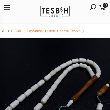
0
TESBİH
Hayvansal Tesbih
Kemik Tesbih