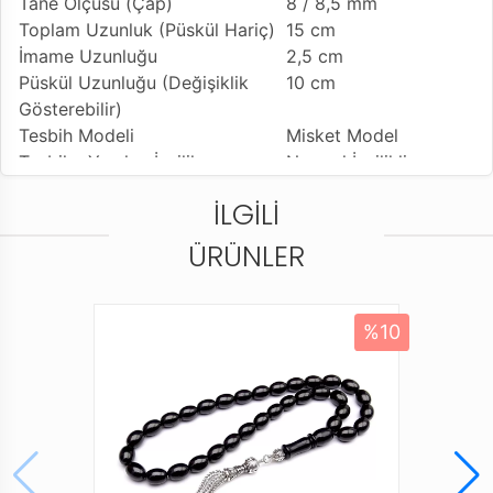
Tane Ölçüsü (Çap)
8 / 8,5 mm
Toplam Uzunluk (Püskül Hariç)
15 cm
İmame Uzunluğu
2,5 cm
Püskül Uzunluğu (Değişiklik
10 cm
Gösterebilir)
Tesbih Modeli
Misket Model
Tesbihe Yapılan İşçilik
Normal İşçilikli
Kullanılan Püskül
Bafon Kamçı
İLGILI
Kullanım Özelliği
Günlük Kullanıma
Uygundur
ÜRÜNLER
Tesbihi Çekme Özelliği
Tekli ve Çiftli Çekime
Uygun
Dizildiği Malzeme
Standart Tesbih İpi
%10
Paketleme ve Gönderim Şekli
Dayanıklı Tesbih
Kutusu
Ürün Açıklaması
* Gürcistan Oltu Taşı olarak bilinen Gürcistan Oltusu,
Kırılgan bir yapıya sahiptir. Bu nedenle Genel olarak
toz haline getirilir. Bu işlemden sonra tekrar