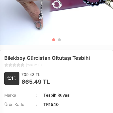
Bilekboy Gürcistan Oltutaşı Tesbihi
(Yorum 0)
739.43 TL
%10
665.49
TL
Marka
Tesbih Ruyasi
Ürün Kodu
TR1540