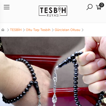
0
TESBİH
Oltu Taşı Tesbih
Gürcistan Oltusu