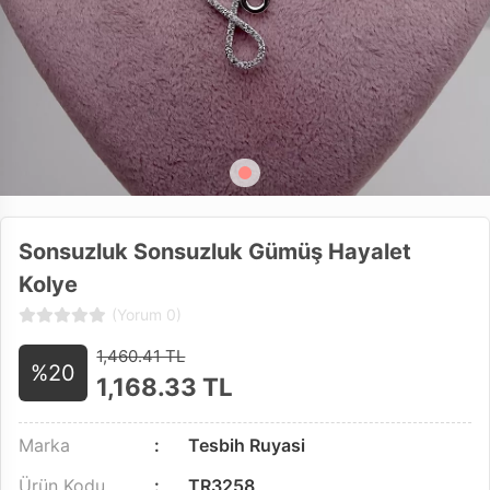
Sonsuzluk Sonsuzluk Gümüş Hayalet
Kolye
(Yorum 0)
1,460.41 TL
%20
1,168.33
TL
Marka
Tesbih Ruyasi
Ürün Kodu
TR3258