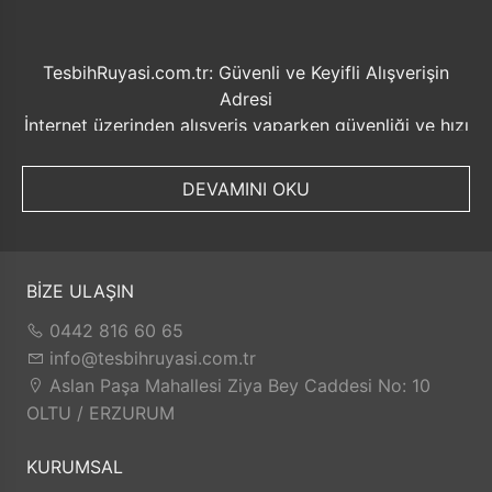
TesbihRuyasi.com.tr: Güvenli ve Keyifli Alışverişin
Adresi
İnternet üzerinden alışveriş yaparken güvenliği ve hızı
ön planda tutmak her zaman önemlidir. Bu noktada
TesbihRuyasi.com.tr, müşterilerine sunduğu bir dizi
DEVAMINI OKU
avantajla öne çıkmaktadır.
Güvenilir Alışveriş Deneyimi: TesbihRuyasi.com.tr,
müşterilerine güvenilir bir alışveriş platformu sunar.
Kişisel bilgilerinizin korunması ve güvenli ödeme
BİZE ULAŞIN
seçenekleri ile rahatça alışveriş yapabilirsiniz. Sizin
0442 816 60 65
için değerli olan bilgilerin güvende olduğunu bilerek,
info@tesbihruyasi.com.tr
alışveriş deneyiminizi keyifli hale getirebilirsiniz.
Aslan Paşa Mahallesi Ziya Bey Caddesi No: 10
Hızlı Kargo Hizmeti: Sipariş verdiğiniz ürünler, aynı
OLTU / ERZURUM
gün kargolanarak size hızlı bir şekilde ulaştırılır. Bu
sayede beklemek zorunda kalmadan istediğiniz
KURUMSAL
ürünlere kolaylıkla sahip olabilirsiniz.