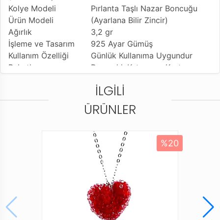
Kolye Modeli
Pırlanta Taşlı Nazar Boncuğu
Ürün Modeli
(Ayarlana Bilir Zincir)
Ağırlık
3,2 gr
İşleme ve Tasarım
925 Ayar Gümüş
Kullanım Özelliği
Günlük Kullanıma Uygundur
Paketleme ve
Dayanıklı Kutusu ve Karton
Gönderim Şekli
Taşıma Çantası
İLGILI
Ürün Açıklaması
* 925 ayar gümüş ile tasarlanmış Kadın hayalet model
ÜRÜNLER
kolye ürün, Şık ve zarifliği ile bileğinizde eminiz çok
şık duracaktır. Sizbu bu ürüne tesbih ruyasi
güvencesiyle sahip olabilirsiniz.
%20