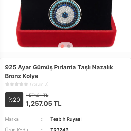
925 Ayar Gümüş Pırlanta Taşlı Nazalık
Bronz Kolye
(Yorum 0)
1,571.31 TL
%20
1,257.05
TL
Marka
Tesbih Ruyasi
Ürün Kodu
TR3246