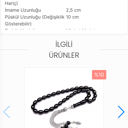
Hariç)
İmame Uzunluğu
2,5 cm
Püskül Uzunluğu (Değişiklik
10 cm
Gösterebilir)
Tesbih Modeli
Misket Model
Tesbihe Yapılan İşçilik
Sarı Pirinç Ayyıldız İşleme
İLGILI
(Solmaz)
Kullanılan Püskül
925 Ayar Gümüş Sarı
ÜRÜNLER
Kaplama Kamçı
Kullanım Özelliği
Günlük Kullanıma
Uygundur
%10
Tesbihi Çekme Özelliği
Tekli ve Çiftli Çekime
Uygun
Dizildiği Malzeme
Standart Tesbih İpi
Paketleme ve Gönderim
Dayanıklı Tesbih Kutusu
Şekli
Ürün Açıklaması
* Gürcistan Oltu Taşı olarak bilinen Gürcistan Oltusu,