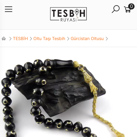
0
TESBİH
Oltu Taşı Tesbih
Gürcistan Oltusu