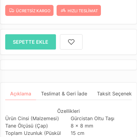
ÜCRETSIZ KARGO
HIZLI TESLIMAT
SEPETTE EKLE
Açıklama
Teslimat & Geri İade
Taksit Seçenekler
Özellikleri
Ürün Cinsi (Malzemesi)
Gürcistan Oltu Taşı
Tane Ölçüsü (Çap)
8 x 8 mm
Toplam Uzunluk (Püskül
15 cm