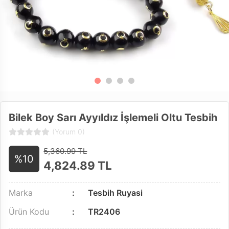
Bilek Boy Sarı Ayyıldız İşlemeli Oltu Tesbih
(Yorum 0)
5,360.99 TL
%10
4,824.89
TL
Marka
Tesbih Ruyasi
Ürün Kodu
TR2406