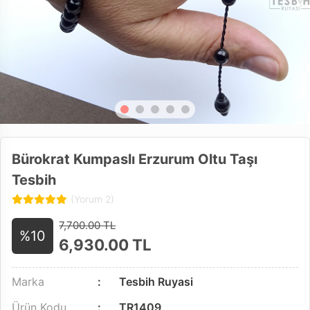
Bürokrat Kumpaslı Erzurum Oltu Taşı
Tesbih
(Yorum 2)
7,700.00 TL
%10
6,930.00
TL
Marka
Tesbih Ruyasi
Ürün Kodu
TR1409