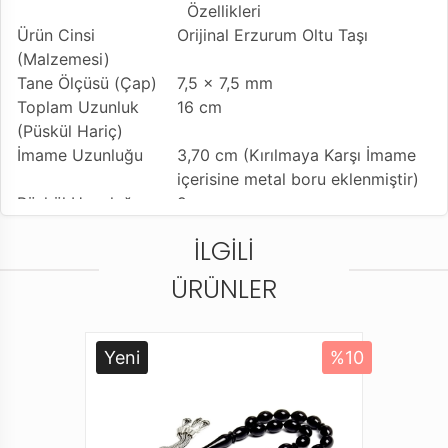
Özellikleri
Ürün Cinsi
Orijinal Erzurum Oltu Taşı
(Malzemesi)
Tane Ölçüsü (Çap)
7,5 x 7,5 mm
Toplam Uzunluk
16 cm
(Püskül Hariç)
İmame Uzunluğu
3,70 cm (Kırılmaya Karşı İmame
içerisine metal boru eklenmiştir)
Püskül Uzunluğu
9 cm
(Değişiklik
İLGILI
Gösterebilir)
Tesbih Modeli
Misket Model (Bilek Boy)
ÜRÜNLER
Tesbihe Yapılan
Kumpaslı Usta İşçilik
İşçilik
Kullanılan Püskül
Özel Sistem Tasarımı
Yeni
%10
Kullanım Özelliği
Günlük Kullanıma Uygundur
Tesbihi Çekme
Tekli ve Çiftli Çekime Uygun
Özelliği
Dizildiği Malzeme
Standart Tesbih İpi