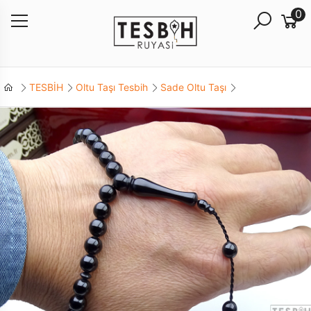
0
TESBİH
Oltu Taşı Tesbih
Sade Oltu Taşı