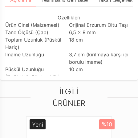
Açıklama
Teslimat & Geri İade
Taksit Seçenekler
Özellikleri
Ürün Cinsi (Malzemesi)
Orijinal Erzurum Oltu Taşı
Tane Ölçüsü (Çap)
6,5 x 9 mm
Toplam Uzunluk (Püskül
18 cm
Hariç)
İmame Uzunluğu
3,7 cm (kırılmaya karşı içi
borulu imame)
Püskül Uzunluğu
10 cm
(Değişiklik Gösterebilir)
Tesbih Modeli
Oval beyzi kesim model
İLGILI
(Badem)
Tesbihe Yapılan İşçilik
Usta İşçilikli ürün
ÜRÜNLER
Kullanılan Püskül
925 ayar gümüş tasarımı
Kullanım Özelliği
Günlük Kullanıma Uygundur
Tesbihi Çekme Özelliği
Tekli ve Çiftli Çekime
Yeni
%10
Uygun
Dizildiği Malzeme
Standart Tesbih İpi