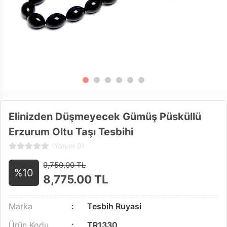
Elinizden Düşmeyecek Gümüş Püsküllü
Erzurum Oltu Taşı Tesbihi
(Yorum 0)
9,750.00 TL
%10
8,775.00
TL
Marka
Tesbih Ruyasi
Ürün Kodu
TR1330