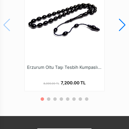
Paketleme ve Gönderim
Dayanıklı Tesbih Kutusu
Şekli
Ürün Açıklaması
* Oltu Taşı Yöremiz Erzurum Oltu İlçesinin kuzey
doğusunda, Yer altından sadece el emeği ile bin bir
güçlükle yaklaşık 300-400 metre yer altından
çıkarılmaktadır. Doğal Fosil yapısına sahip olan Oltu
Taşı bu güçlük nedeniyle Değerli taşlar sınıfındadır.
* İsmini çıkarıldığı İlçenin isminden alan bu taş,
genellikle siyah ve çok narin görülse de kahve
Erzurum Oltu Taşı Tesbih Kumpaslı El İşi 6,5x9mm Borulu İmame
renktedir. Oltu Taşı Tesbih yapımında çoğunlukla siyah
renk kullanılmaktadır.
7,200.00 TL
8,000.00 TL
* Türkiye de 3213 sayılı maden kanununda Oltu Taşı
kıymetli taşlar arasında olduğu tescil edilmiştir. Oltu
Taşı Topraktan çıktığında yumuşak olmasına rağmen
Hava ile temas edince sertleşme özelliğine sahip aynı
zamanda İşlendikçe sertleşen, Kullanıldıkça parlayan
ve yanma özelliği olan bir doğal fosil taştır.