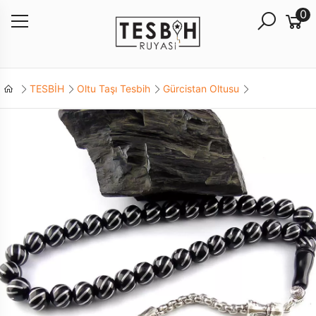
0
TESBİH
Oltu Taşı Tesbih
Gürcistan Oltusu