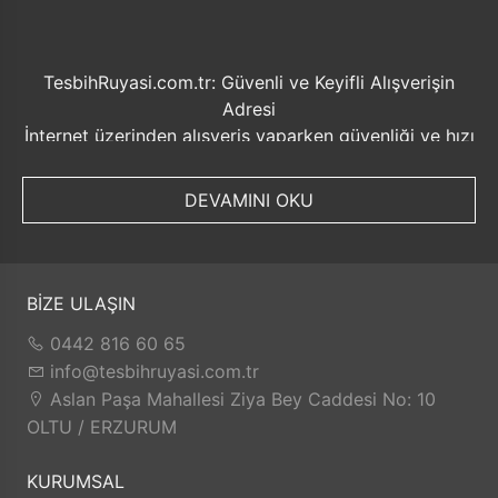
TesbihRuyasi.com.tr: Güvenli ve Keyifli Alışverişin
Adresi
İnternet üzerinden alışveriş yaparken güvenliği ve hızı
ön planda tutmak her zaman önemlidir. Bu noktada
TesbihRuyasi.com.tr, müşterilerine sunduğu bir dizi
DEVAMINI OKU
avantajla öne çıkmaktadır.
Güvenilir Alışveriş Deneyimi: TesbihRuyasi.com.tr,
müşterilerine güvenilir bir alışveriş platformu sunar.
Kişisel bilgilerinizin korunması ve güvenli ödeme
BİZE ULAŞIN
seçenekleri ile rahatça alışveriş yapabilirsiniz. Sizin
0442 816 60 65
için değerli olan bilgilerin güvende olduğunu bilerek,
info@tesbihruyasi.com.tr
alışveriş deneyiminizi keyifli hale getirebilirsiniz.
Aslan Paşa Mahallesi Ziya Bey Caddesi No: 10
Hızlı Kargo Hizmeti: Sipariş verdiğiniz ürünler, aynı
OLTU / ERZURUM
gün kargolanarak size hızlı bir şekilde ulaştırılır. Bu
sayede beklemek zorunda kalmadan istediğiniz
KURUMSAL
ürünlere kolaylıkla sahip olabilirsiniz.