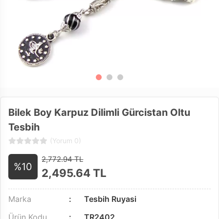
Bilek Boy Karpuz Dilimli Gürcistan Oltu
Tesbih
(Yorum 0)
2,772.94 TL
%10
2,495.64
TL
Marka
Tesbih Ruyasi
Ürün Kodu
TR2402