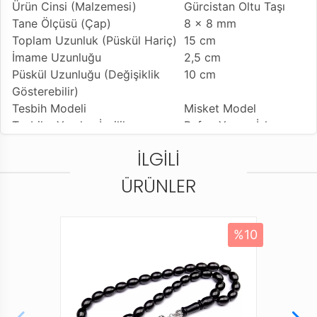
Ürün Cinsi (Malzemesi)
Gürcistan Oltu Taşı
Tane Ölçüsü (Çap)
8 x 8 mm
Toplam Uzunluk (Püskül Hariç)
15 cm
İmame Uzunluğu
2,5 cm
Püskül Uzunluğu (Değişiklik
10 cm
Gösterebilir)
Tesbih Modeli
Misket Model
Tesbihe Yapılan İşçilik
Bafon Yarma İşleme
Kullanılan Püskül
Bafon Kamçı
İLGILI
Kullanım Özelliği
Günlük Kullanıma
Uygundur
ÜRÜNLER
Tesbihi Çekme Özelliği
Tekli ve Çiftli Çekime
Uygun
Dizildiği Malzeme
Standart Tesbih İpi
%10
Paketleme ve Gönderim Şekli
Dayanıklı Tesbih
Kutusu
Ürün Açıklaması
* Gürcistan Oltu Taşı olarak bilinen Gürcistan Oltusu,