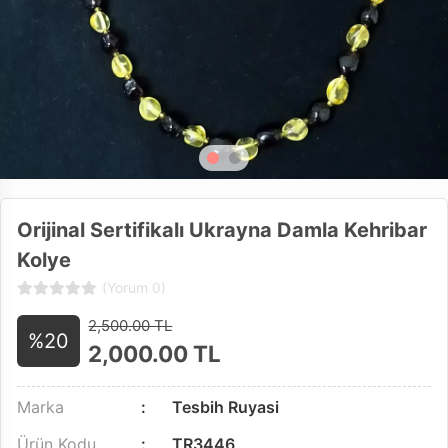
Orijinal Sertifikalı Ukrayna Damla Kehribar
Kolye
(Yorum 0)
2,500.00 TL
%20
2,000.00
TL
Marka
Tesbih Ruyasi
Ürün Kodu
TR3446