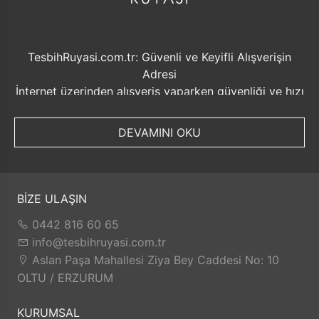
TesbihRuyasi.com.tr: Güvenli ve Keyifli Alışverişin
Adresi
İnternet üzerinden alışveriş yaparken güvenliği ve hızı
ön planda tutmak her zaman önemlidir. Bu noktada
TesbihRuyasi.com.tr, müşterilerine sunduğu bir dizi
DEVAMINI OKU
avantajla öne çıkmaktadır.
Güvenilir Alışveriş Deneyimi: TesbihRuyasi.com.tr,
müşterilerine güvenilir bir alışveriş platformu sunar.
Kişisel bilgilerinizin korunması ve güvenli ödeme
BİZE ULAŞIN
seçenekleri ile rahatça alışveriş yapabilirsiniz. Sizin
0442 816 60 65
için değerli olan bilgilerin güvende olduğunu bilerek,
info@tesbihruyasi.com.tr
alışveriş deneyiminizi keyifli hale getirebilirsiniz.
Aslan Paşa Mahallesi Ziya Bey Caddesi No: 10
Hızlı Kargo Hizmeti: Sipariş verdiğiniz ürünler, aynı
OLTU / ERZURUM
gün kargolanarak size hızlı bir şekilde ulaştırılır. Bu
sayede beklemek zorunda kalmadan istediğiniz
KURUMSAL
ürünlere kolaylıkla sahip olabilirsiniz.