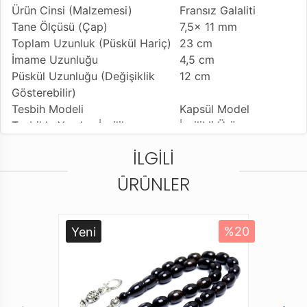
Ürün Cinsi (Malzemesi)
Fransız Galaliti
Tane Ölçüsü (Çap)
7,5x 11 mm
Toplam Uzunluk (Püskül Hariç)
23 cm
İmame Uzunluğu
4,5 cm
Püskül Uzunluğu (Değişiklik
12 cm
Gösterebilir)
Tesbih Modeli
Kapsül Model
Tesbih'e Yapılan İşçilik
İşçilikli Ürün
Kullanılan Püskül
925 Ayar gümüş
İLGILI
Kamçı
Kullanım Özelliği
Günlük Kullanıma
ÜRÜNLER
Uygundur
Tesbihi Çekme Özelliği
Çiftli ve tekli Çekime
Uygun
Yeni
%20
Dizildiği Malzeme
Standart Tesbih İpi
Paketleme ve Gönderim Şekli
Tesbih Kutusu