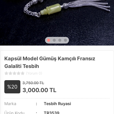
Kapsül Model Gümüş Kamçılı Fransız
Galaliti Tesbih
(Yorum 0)
3,750.00 TL
%20
3,000.00
TL
Marka
Tesbih Ruyasi
Ürün Kodu
TR3539