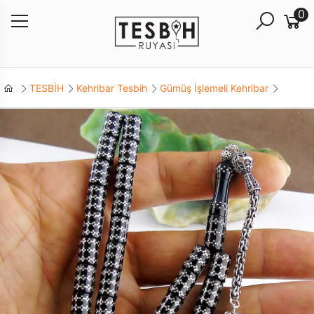
0
TESBİH
Kehribar Tesbih
Gümüş İşlemeli Kehribar