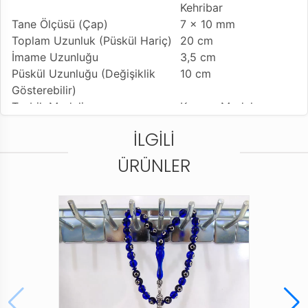
Kehribar
Tane Ölçüsü (Çap)
7 x 10 mm
Toplam Uzunluk (Püskül Hariç)
20 cm
İmame Uzunluğu
3,5 cm
Püskül Uzunluğu (Değişiklik
10 cm
Gösterebilir)
Tesbih Modeli
Kesme Model
Tesbih'e Yapılan İşleme
1000 Ayar Gümüş
İLGILI
İşleme
Kullanılan Püskül
925 Ayar Gümüş
ÜRÜNLER
Kamçı
Kullanım Özelliği
Günlük Kullanıma
Uygundur
Tesbihi Çekme Özelliği
Tekli vr Çiftli Çekime
Uygun
Dizildiği Malzeme
Standart Tesbih İpi
Paketleme ve Gönderim Şekli
Standart Tesbih
Kutusu