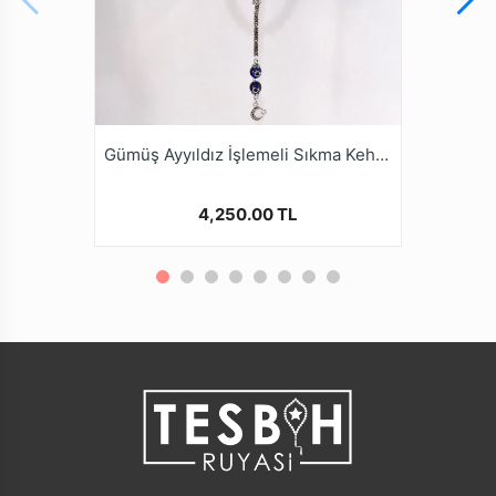
* Tesbih ustalarımızın ellerinde tesbih halini alan bu
ürünler, çeşitli renk ve şekillerde tasarlanmaktadır. Tüm
Sıkma Kehribar Tesbih modellerimizi online
mağazamız tesbihruyasi.com.tr de bulabilirsiniz.
* Sıkma Kehribar Tesbihler kullanımla beraber zamanla
Gümüş Ayyıldız İşlemeli Sıkma Kehribar Tesbih
renk alamaları ve elde daha güzel bir form
yakalamalarıdır.
4,250.00 TL
* Kalite ve güvenden ödün vermeyen Tesbih Ruyasi
Dijital Mağazamızda Türkiye’nin Tesbih Markası
tesbihruyasi.com.tr Güvencesiyle güvenle alışveriş
yapabilirsiniz.