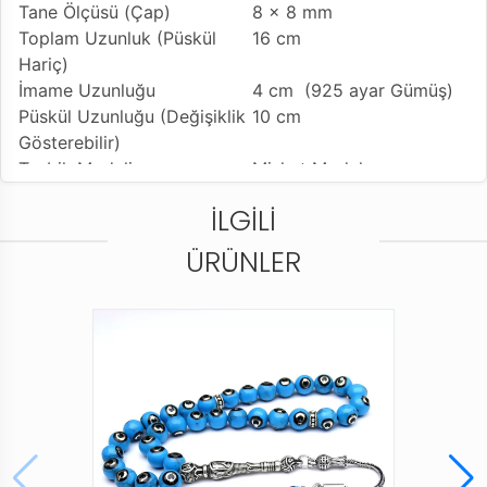
Tane Ölçüsü (Çap)
8 x 8 mm
Toplam Uzunluk (Püskül
16 cm
Hariç)
İmame Uzunluğu
4 cm (925 ayar Gümüş)
Püskül Uzunluğu (Değişiklik
10 cm
Gösterebilir)
Tesbih Modeli
Misket Model
Tesbih Rengi
Turkuaz, Hafif Renkte
İLGILI
Farklılık Olabilir
Kullanılan Püskül
925 Ayar Gümüş Kamçı
ÜRÜNLER
Kullanım Özelliği
Günlük Kullanıma
Uygundur
Tesbihi Çekme Özelliği
Tekli Çekime Uygun
Dizildiği Malzeme
Standart Tesbih İpi
Paketleme ve Gönderim
Standart Tesbih Kutusu
Şekli