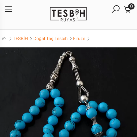
0
TESBİH
Doğal Taş Tesbih
Firuze