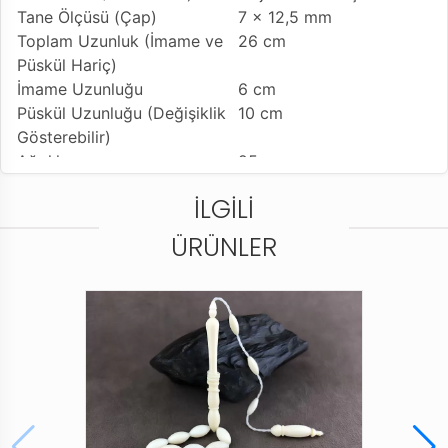
Tane Ölçüsü (Çap)
7 x 12,5 mm
Toplam Uzunluk (İmame ve
26 cm
Püskül Hariç)
İmame Uzunluğu
6 cm
Püskül Uzunluğu (Değişiklik
10 cm
Gösterebilir)
Ağırlık
25 gr
Tesbih Modeli
Yumurta Kesim Model
İLGILI
Tesbih'e Yapılan İşçilik
Tunahan Tanyıldız Usta
İşçilikli Ürün
ÜRÜNLER
Kullanılan Püskül
Sistemli Kamçı
Kullanım Özelliği
Günlük Kullanıma
Uygundur
Tesbihi Çekme Özelliği
Çiftli Çekime Uygun
Dizildiği Malzeme
Standart Tesbih İpi
Paketleme ve Gönderim
Standart Dayanıklı
Şekli
Tesbih Kutusu