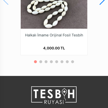
Ürün Açıklaması
* Farklı monitör ve ışık efekti nedeniyle, öğenin gerçek
rengi resimlerde gösterilen renkten biraz farklı olabilir.
* Özel Tasarım boyut ve kesim deki bu tesbih
tamamen doğal diş f. dişi nden yapılmıştır.
* Kalite ve güvenden ödün vermeyen Tesbih Ruyasi
Dijital Mağazamızda Türkiye’nin Tesbih Markası
Halkalı İmame Orijinal Fosil Tesbih
tesbihruyasi.com.tr Güvencesiyle güvenle alışveriş
yapabilirsiniz.
4,000.00 TL