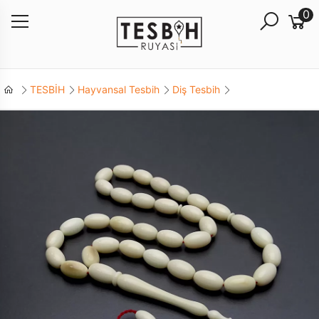
0
TESBİH
Hayvansal Tesbih
Diş Tesbih