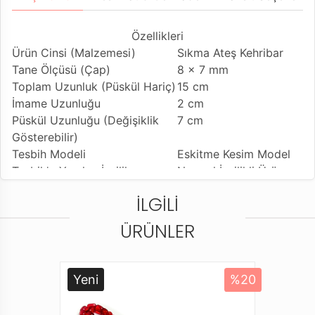
Özellikleri
Ürün Cinsi (Malzemesi)
Sıkma Ateş Kehribar
Tane Ölçüsü (Çap)
8 x 7 mm
Toplam Uzunluk (Püskül Hariç)
15 cm
İmame Uzunluğu
2 cm
Püskül Uzunluğu (Değişiklik
7 cm
Gösterebilir)
Tesbih Modeli
Eskitme Kesim Model
Tesbih'e Yapılan İşçilik
Normal İşçilikli Ürün-
Bilek Boy
İLGILI
Kullanılan Püskül
Alpaka Kamçı Solmaz
Kullanım Özelliği
Günlük Kullanıma
ÜRÜNLER
Uygundur
Tesbihi Çekme Özelliği
Çiftli ve Tekli Çekime
Uygun
Yeni
%20
Dizildiği Malzeme
Standart Tesbih İpi
Paketleme ve Gönderim Şekli
Standart Tesbih Kutu