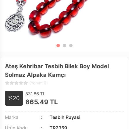
Ateş Kehribar Tesbih Bilek Boy Model
Solmaz Alpaka Kamçı
(Yorum 0)
831.86 TL
%20
665.49
TL
Marka
Tesbih Ruyasi
Ürün Kodu
TR2359