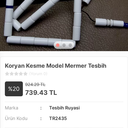
Koryan Kesme Model Mermer Tesbih
(Yorum 0)
924.29 TL
%20
739.43
TL
Marka
Tesbih Ruyasi
Ürün Kodu
TR2435