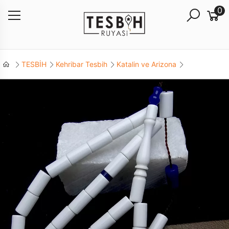
0
TESBİH
Kehribar Tesbih
Katalin ve Arizona