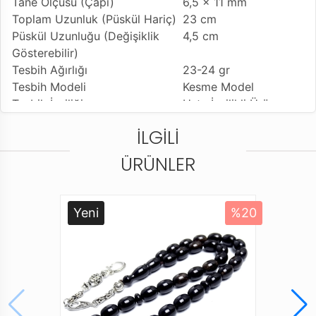
Tane Ölçüsü (Çapı)
6,5 x 11 mm
Toplam Uzunluk (Püskül Hariç)
23 cm
Püskül Uzunluğu (Değişiklik
4,5 cm
Gösterebilir)
Tesbih Ağırlığı
23-24 gr
Tesbih Modeli
Kesme Model
Tesbih İşçiliği
Usta İşçilikli Ürün
Kullanılan Püskül
Sıralı Sistem Kamçı
İLGILI
Kullanım Özelliği
Günlük Kullanıma
Uygundur
ÜRÜNLER
Tesbihi Çekme Özelliği
Çiftli Çekime Uygun
Dizildiği Malzeme
Standart Dayanıklı
Tesbih İpi
Yeni
%20
Paketleme ve Gönderim Şekli
Tesbih Kutusu