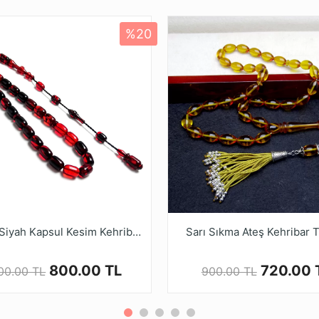
ldiği Malzeme
Standart Tesbih İpi
tleme ve Gönderim Şekli
Standart Tesbih Kutusu
%20
Ürün Açıklaması
çek rengi resimlerde gösterilen renkten biraz farklı olabilir.
 Bilinenin aksine kehribar tozundan yapılan bir madde değil
RİBAR kalitesinde yapılan fabrikasyon malzemedir.YENİ Üreti
i aniden koyulaşmaktadır.
 alan bu ürünler, çeşitli renk ve şekillerde tasarlanmaktadır
niz.
nla renk alamaları ve elde daha güzel bir form yakalamaları
Ruyasi Dijital Mağazamızda Türkiye’nin Tesbih Markası tes
Kırmızı Siyah Kapsul Kesim Kehribar Tesbih
Sarı Sıkma Ateş Kehribar 
800.00 TL
720.00 
000.00 TL
900.00 TL