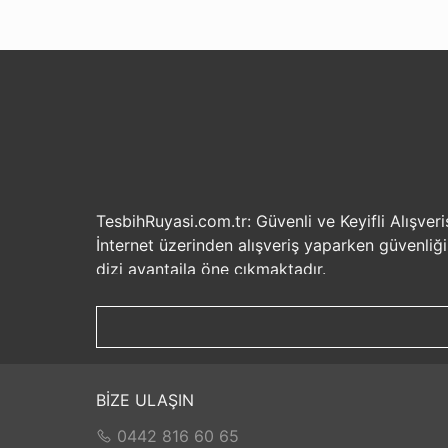
TesbihRuyasi.com.tr: Güvenli ve Keyifli Alışveri
İnternet üzerinden alışveriş yaparken güvenliğ
dizi avantajla öne çıkmaktadır.
Güvenilir Alışveriş Deneyimi: TesbihRuyasi.com.t
seçenekleri ile rahatça alışveriş yapabilirsiniz. 
Hızlı Kargo Hizmeti: Sipariş verdiğiniz ürünler
ürünlere kolaylıkla sahip olabilirsiniz. TesbihR
İade ve Değişim İmkanı: Memnuniyetsizlik dur
BİZE ULAŞIN
değilse, kolayca iade edebilir veya değişim yap
0442 816 60 65
Satış Sonrası Destek: TesbihRuyasi.com.tr, satın