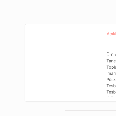
Açık
Ürün
Tane
Topl
İmam
Püsk
Tesb
Tesbi
Kulla
Kulla
Tesb