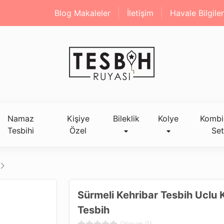
Blog Makaleler
İletişim
Havale Bilgiler
Namaz
Kişiye
Bileklik
Kolye
Kombi
Tesbihi
Özel
Set
Sürmeli Kehribar Tesbih Uclu 
Tesbih
(Yorum 0)