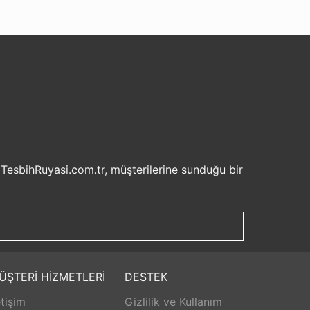
 TesbihRuyasi.com.tr, müşterilerine sunduğu bir
isel bilgilerinizin korunması ve güvenli ödeme
şveriş deneyiminizi keyifli hale getirebilirsiniz.
u sayede beklemek zorunda kalmadan istediğiniz
ilde ürünlerini teslim etmeyi amaçlar.
Aldığınız ürünü beğenmez veya istediğiniz gibi
ÜŞTERİ HİZMETLERİ
DESTEK
isk olmadan istediğiniz ürünü seçebilirsiniz.
etişim
Gizlilik ve Kullanım
unar. Ürünlerle ilgili herhangi bir sorun