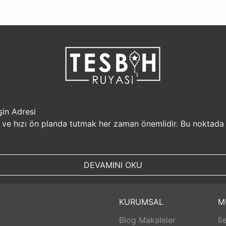
şin Adresi
i ve hızı ön planda tutmak her zaman önemlidir. Bu noktada
r, müşterilerine güvenilir bir alışveriş platformu sunar. Kiş
Sizin için değerli olan bilgilerin güvende olduğunu bilerek, alı
DEVAMINI OKU
, aynı gün kargolanarak size hızlı bir şekilde ulaştırılır. B
uyasi.com.tr, müşterilerinin zamanını önemser ve en hızlı şek
umunda TesbihRuyasi.com.tr,
iade
ve değişim imkanı sunar. 
KURUMSAL
M
abilirsiniz. Bu sayede alışveriş deneyiminizde herhangi bir r
Blog Makaleler
İl
 aldığınız ürünlerin arkasında durur ve satış sonrası destek s