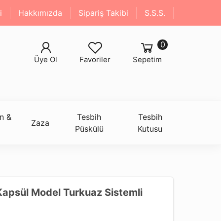
i
Hakkımızda
Sipariş Takibi
S.S.S.
0
Üye Ol
Favoriler
Sepetim
n &
Tesbih
Tesbih
Zaza
Püskülü
Kutusu
Kapsül Model Turkuaz Sistemli