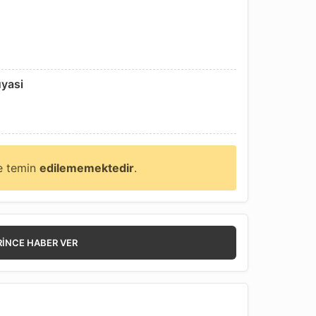
uyasi
ne temin
edilememektedir
.
RINCE HABER VER