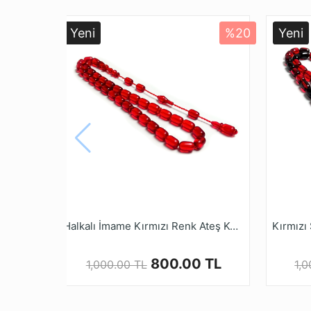
Dizi
Pake
Yeni
%20
Yeni
* Farklı monitör ve ışık nedeniyle, öğenin ger
* İncelediğiniz YENİ Üretim Kehribar Tesbih,
günümüz teknolojisiyle özel karışımlarla KEH
yoğun ısıya magruz kaldıkları zaman renkler
* Tesbih ustalarımızın ellerinde tesbih halini
mağazamız tesbihruyasi.com.tr de bulabilirsi
* Kehribar Tesbihler kullanımla beraber zama
* Kalite ve güvenden ödün vermeyen Tesbih 
alışveriş yapabilirsiniz.
Halkalı İmame Kırmızı Renk Ateş Kehribarı Tesbih
800.00 TL
1,000.00 TL
1,