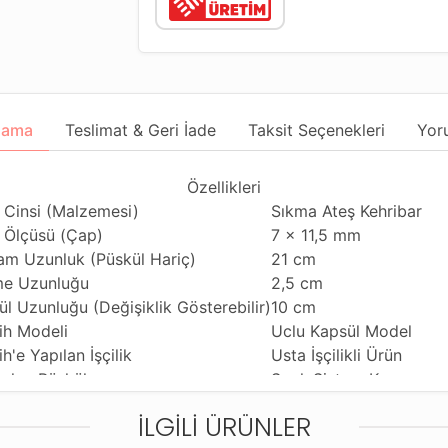
lama
Teslimat & Geri İade
Taksit Seçenekleri
Yor
Özellikleri
 Cinsi (Malzemesi)
Sıkma Ateş Kehribar
 Ölçüsü (Çap)
7 x 11,5 mm
am Uzunluk (Püskül Hariç)
21 cm
e Uzunluğu
2,5 cm
ül Uzunluğu (Değişiklik Gösterebilir)
10 cm
ih Modeli
Uclu Kapsül Model
h'e Yapılan İşçilik
Usta İşçilikli Ürün
nılan Püskül
Sıralı Sistem Kamçı
nım Özelliği
Günlük Kullanıma Uygu
İLGILI ÜRÜNLER
ihi Çekme Özelliği
Çiftli ve Tekli Çekime 