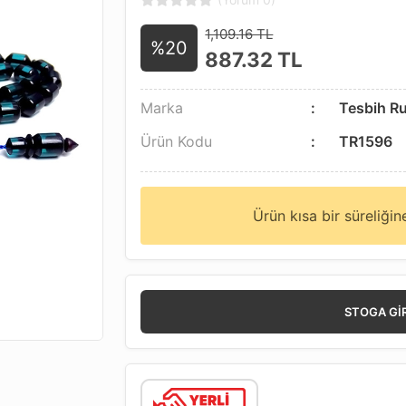
1,109.16 TL
%20
887.32
TL
Marka
Tesbih R
Ürün Kodu
TR1596
Ürün kısa bir süreliği
STOGA GI