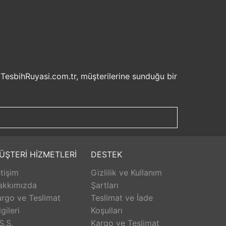
 TesbihRuyasi.com.tr, müşterilerine sunduğu bir
isel bilgilerinizin korunması ve güvenli ödeme
şveriş deneyiminizi keyifli hale getirebilirsiniz.
u sayede beklemek zorunda kalmadan istediğiniz
ilde ürünlerini teslim etmeyi amaçlar.
Aldığınız ürünü beğenmez veya istediğiniz gibi
ÜŞTERİ HİZMETLERİ
DESTEK
isk olmadan istediğiniz ürünü seçebilirsiniz.
etişim
Gizlilik ve Kullanım
unar. Ürünlerle ilgili herhangi bir sorun
erişinizin her aşamasında destek alabilirsiniz.
akkımızda
Şartları
rlanarak keyifli bir alışveriş yapabilirsiniz.
rgo ve Teslimat
Teslimat ve İade
lgileri
Koşulları
S.S.
Kargo ve Teslimat