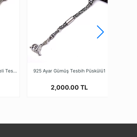
925 Ayar Gümüş Kırmızı Mineli Tesbih Püskülü
925 Ayar Gümüş Tesbih Püskülü1
925 Ay
2,000.00 TL