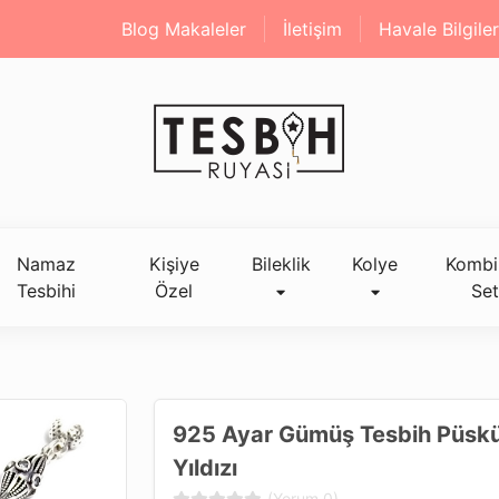
Blog Makaleler
İletişim
Havale Bilgiler
Namaz
Kişiye
Bileklik
Kolye
Kombi
Tesbihi
Özel
Set
925 Ayar Gümüş Tesbih Püskü
Yıldızı
(Yorum 0)