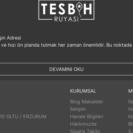
şin Adresi
i ve hızı ön planda tutmak her zaman önemlidir. Bu noktada
r, müşterilerine güvenilir bir alışveriş platformu sunar. Kiş
Sizin için değerli olan bilgilerin güvende olduğunu bilerek, alı
DEVAMINI OKU
, aynı gün kargolanarak size hızlı bir şekilde ulaştırılır. B
uyasi.com.tr, müşterilerinin zamanını önemser ve en hızlı şek
umunda TesbihRuyasi.com.tr,
iade
ve değişim imkanı sunar. 
KURUMSAL
M
abilirsiniz. Bu sayede alışveriş deneyiminizde herhangi bir r
Blog Makaleler
İl
 aldığınız ürünlerin arkasında durur ve satış sonrası destek s
eri hizmetleri ekibi size yardımcı olacaktır. Bu sayede alışv
İletişim
H
aklı bir alışveriş deneyimi sunar. Siz de bu avantajlardan yara
: 10 OLTU / ERZURUM
Havale Bilgileri
Ka
Hakkımızda
Bi
Sipariş Takibi
S.