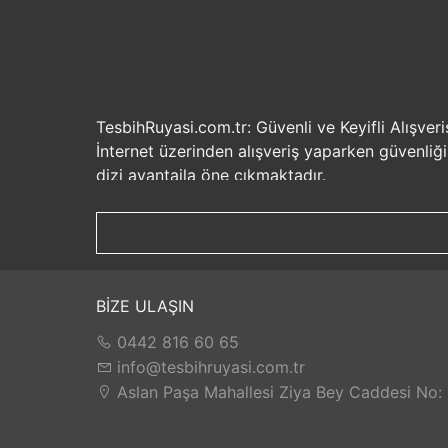
TesbihRuyasi.com.tr: Güvenli ve Keyifli Alışveri
İnternet üzerinden alışveriş yaparken güvenliğ
dizi avantajla öne çıkmaktadır.
Güvenilir Alışveriş Deneyimi: TesbihRuyasi.com.t
seçenekleri ile rahatça alışveriş yapabilirsiniz. 
Hızlı Kargo Hizmeti: Sipariş verdiğiniz ürünler
ürünlere kolaylıkla sahip olabilirsiniz. TesbihR
İade ve Değişim İmkanı: Memnuniyetsizlik dur
BİZE ULAŞIN
değilse, kolayca iade edebilir veya değişim yap
0442 816 60 65
Satış Sonrası Destek: TesbihRuyasi.com.tr, satın
yaşarsanız veya yardıma ihtiyacınız olursa, müşt
info@tesbihruyasi.com.tr
TesbihRuyasi.com.tr güvenli, hızlı ve müşteri od
Aslan Paşa Mahallesi Ziya Bey Caddesi No