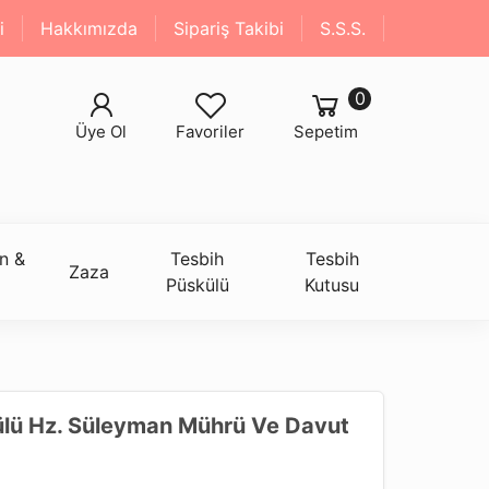
i
Hakkımızda
Sipariş Takibi
S.S.S.
0
Üye Ol
Favoriler
Sepetim
n &
Tesbih
Tesbih
Zaza
Püskülü
Kutusu
lü Hz. Süleyman Mührü Ve Davut