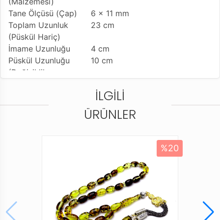
(Malzemesi)
Tane Ölçüsü (Çap)
6 x 11 mm
Toplam Uzunluk
23 cm
(Püskül Hariç)
İmame Uzunluğu
4 cm
Püskül Uzunluğu
10 cm
(Değişiklik
Gösterebilir)
İLGILI
Tesbih Modeli
Kesme Model
Tesbih'e Yapılan
Usta İşçilikli Ürün
ÜRÜNLER
İşçilik
Kullanılan Püskül
Özel Sistemli Kamçı
Kullanım Özelliği
Günlük Kullanıma Uygundur
%20
Tesbihi Çekme
Çiftli Çekime Uygun
Özelliği
Dizildiği Malzeme
Standart Tesbih İpi
Paketleme ve
Standart Dayanıklı Tesbih
Gönderim Şekli
Kutusu ve Karton Taşıma
Çantası