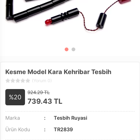
Kesme Model Kara Kehribar Tesbih
(Yorum 0)
924.29 TL
%20
739.43
TL
Marka
Tesbih Ruyasi
Ürün Kodu
TR2839