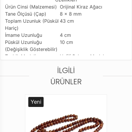
Ürün Cinsi (Malzemesi)
Orijinal Kiraz Ağacı
Tane Ölçüsü (Çap)
8 x 8 mm
Toplam Uzunluk (Püskül
43 cm
Hariç)
İmame Uzunluğu
4 cm
Püskül Uzunluğu
10 cm
(Değişiklik Gösterebilir)
Tesbih Modeli
Hafif Şalgam Model
Kullanılan Püskül
Sıralı Sistem
İLGILI
Kullanım Özelliği
Günlük Kullanıma Uygundur
Tesbihi Çekme Özelliği
Tekli Çekime Uygun
ÜRÜNLER
Dizildiği Malzeme
Standart Tesbih İpi
Paketleme ve Gönderim
Dayanıklı Tesbih Kutusu ve
Şekli
Karton Taşıma Çantası
Yeni
Ürün Açıklaması
* Tamamen el emeği göz nuru işçiliği ile yapmış
olduğumuz tesbih modellerini, Kalite ve güvenden