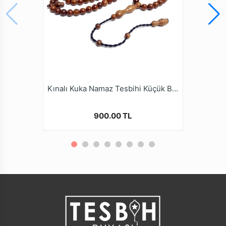
ödün vermeyen Tesbih Ruyasi Dijital Mağazamızda
Türkiye’nin Tesbih Markası tesbihruyasi.com.tr
Güvencesiyle güvenle alışveriş yapabilirsiniz.
Kınalı Kuka Namaz Tesbihi Küçük Boy Üç Sayı 99lu
900.00 TL