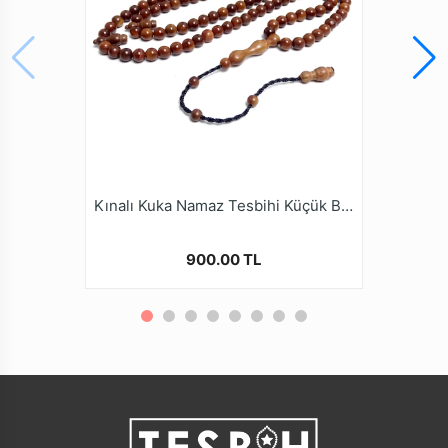
olduğumuz tesbih modellerini, Kalite ve güvenden
ödün vermeyen Tesbih Ruyasi Dijital Mağazamızda
Türkiye’nin Tesbih Markası tesbihruyasi.com.tr
Güvencesiyle güvenle alışveriş yapabilirsiniz.
Kınalı Kuka Namaz Tesbihi Küçük Boy Üç Sayı 99lu
900.00 TL