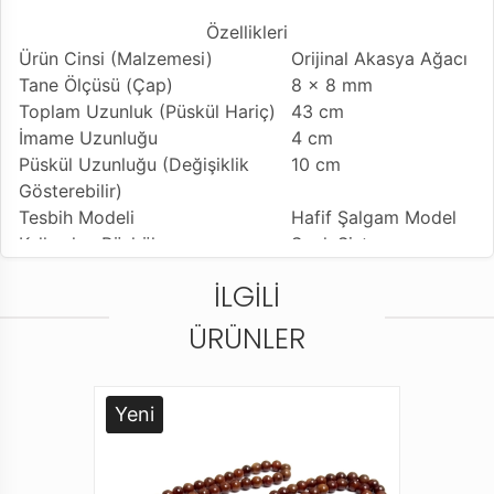
Özellikleri
Ürün Cinsi (Malzemesi)
Orijinal Akasya Ağacı
Tane Ölçüsü (Çap)
8 x 8 mm
Toplam Uzunluk (Püskül Hariç)
43 cm
İmame Uzunluğu
4 cm
Püskül Uzunluğu (Değişiklik
10 cm
Gösterebilir)
Tesbih Modeli
Hafif Şalgam Model
Kullanılan Püskül
Sıralı Sistem
Kullanım Özelliği
Günlük Kullanıma
İLGILI
Uygundur
Tesbihi Çekme Özelliği
Tekli Çekime Uygun
ÜRÜNLER
Dizildiği Malzeme
Standart Tesbih İpi
Paketleme ve Gönderim Şekli
Dayanıklı Tesbih
Kutusu
Yeni
Ürün Açıklaması
* Tamamen el emeği göz nuru işçiliği ile yapmış