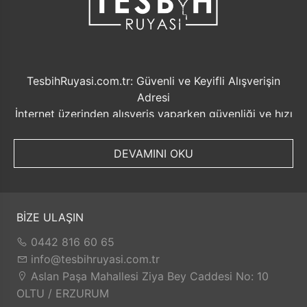
TesbihRuyasi.com.tr: Güvenli ve Keyifli Alışverişin
Adresi
İnternet üzerinden alışveriş yaparken güvenliği ve hızı
ön planda tutmak her zaman önemlidir. Bu noktada
TesbihRuyasi.com.tr, müşterilerine sunduğu bir dizi
DEVAMINI OKU
avantajla öne çıkmaktadır.
Güvenilir Alışveriş Deneyimi: TesbihRuyasi.com.tr,
müşterilerine güvenilir bir alışveriş platformu sunar.
Kişisel bilgilerinizin korunması ve güvenli ödeme
BİZE ULAŞIN
seçenekleri ile rahatça alışveriş yapabilirsiniz. Sizin
0442 816 60 65
için değerli olan bilgilerin güvende olduğunu bilerek,
info@tesbihruyasi.com.tr
alışveriş deneyiminizi keyifli hale getirebilirsiniz.
Aslan Paşa Mahallesi Ziya Bey Caddesi No: 10
Hızlı Kargo Hizmeti: Sipariş verdiğiniz ürünler, aynı
OLTU / ERZURUM
gün kargolanarak size hızlı bir şekilde ulaştırılır. Bu