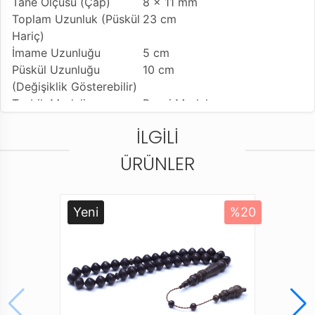
Tane Ölçüsü (Çap)
8 x 11 mm
Toplam Uzunluk (Püskül
23 cm
Hariç)
İmame Uzunluğu
5 cm
Püskül Uzunluğu
10 cm
(Değişiklik Gösterebilir)
Tesbih Modeli
Beyzi Model
Tesbih İşlemesi
Usta İşçilikli
İLGILI
Kullanılan Püskül
Sıralı Sistem Kamçı
Kullanım Özelliği
Günlük Kullanıma Uygundur
ÜRÜNLER
Tesbihi Çekme Özelliği
Tekli ve Çiftli Çekime Uygun
Dizildiği Malzeme
Standart Tesbih İpi
Paketleme ve Gönderim
Dayanıklı Tesbih Kutusu ve
Yeni
%20
Şekli
Karton Taşıma Çantası
Ürün Açıklaması
* Farklı monitör ve ışık efekti nedeniyle, öğenin
gerçek rengi resimlerde gösterilen renkten biraz farklı
olabilir.