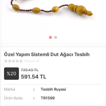
Özel Yapım Sistemli Dut Ağacı Tesbih
(Yorum 0)
739.43 TL
%20
591.54
TL
Marka
Tesbih Ruyasi
Ürün Kodu
TR1599