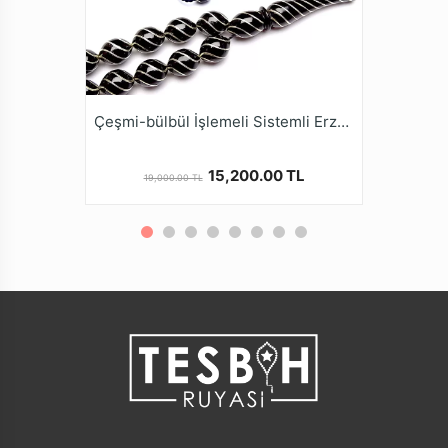
doğusunda, Yer altından sadece el emeği ile bin bir
güçlükle yaklaşık 300-400 metre yer altından
çıkarılmaktadır. Doğal Fosil yapısına sahip olan Oltu
Taşı bu güçlük nedeniyle Değerli taşlar sınıfındadır.
* İsmini çıkarıldığı İlçenin isminden alan bu taş,
genellikle siyah ve çok narin görülse de kahve
Çeşmi-bülbül İşlemeli Sistemli Erzurum Oltu Tesbihi
renktedir. Oltu Taşı Tesbih yapımında çoğunlukla siyah
renk kullanılmaktadır.
15,200.00 TL
19,000.00 TL
* Türkiye de 3213 sayılı maden kanununda Oltu Taşı
kıymetli taşlar arasında olduğu tescil edilmiştir. Oltu
Taşı Topraktan çıktığında yumuşak olmasına rağmen
Hava ile temas edince sertleşme özelliğine sahip aynı
zamanda İşlendikçe sertleşen, Kullanıldıkça parlayan
ve yanma özelliği olan bir doğal fosil taştır.
* Oltu Taşı Pozitif düşünmenize, Kendinize güven,
Stres azaltıcı, Gerginlik giderici, Sabır verici, Nazara
karşı etkili özelliklerinin olduğu bilinmektedir.
* 1986 yılından günümüze gelen Tesbih Ruyasi, kendi
atölyesinde usta ve işinde uzaman kadrosuyla her