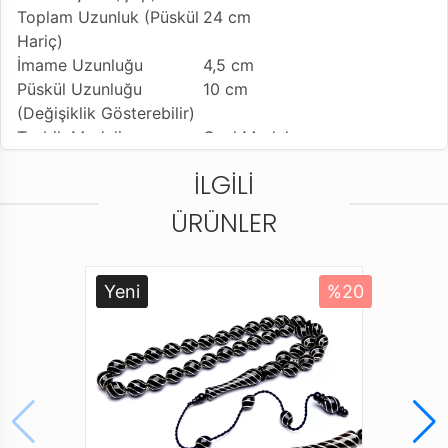
Toplam Uzunluk (Püskül
24 cm
Hariç)
İmame Uzunluğu
4,5 cm
Püskül Uzunluğu
10 cm
(Değişiklik Gösterebilir)
Tesbih Modeli
Oval Model
Tesbihe Yapılan İşçilik
1000 Ayar Gümüş İşleme
İLGILI
Tesbih Özelliği
İşçilikli Ürün
Kullanılan Püskül
925 Ayar Gümüş Kamçı
ÜRÜNLER
Kullanım Özelliği
Günlük Kullanıma Uygundur
Tesbihi Çekme Özelliği
Tekli ve Çiftli Çekime Uygun
Dizildiği Malzeme
Standart Tesbih İpi
Yeni
%20
Paketleme ve Gönderim
Standart Tesbih Kutusu ve
Şekli
Karton Taşıma Çantası
Hazırlık Süresi
4-5 Gün
Ürün Açıklaması
* Oltu Taşı Yöremiz Erzurum Oltu İlçesinin kuzey