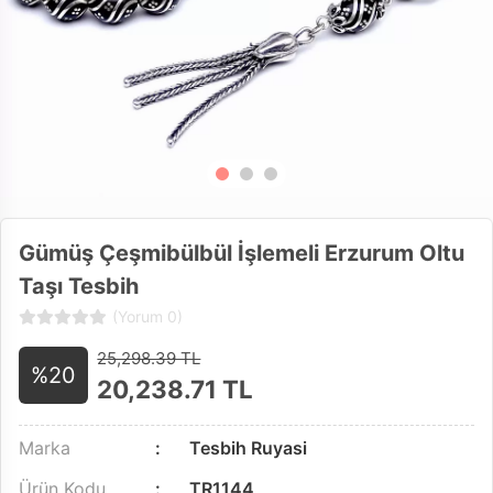
Gümüş Çeşmibülbül İşlemeli Erzurum Oltu
Taşı Tesbih
(Yorum 0)
25,298.39 TL
%20
20,238.71
TL
Marka
Tesbih Ruyasi
Ürün Kodu
TR1144