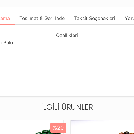
lama
Teslimat & Geri İade
Taksit Seçenekleri
Yor
Özellikleri
n Pulu
İLGILI ÜRÜNLER
gundur
%20
usu