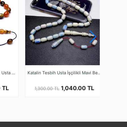
lye yapımında bugüne kadar geçer sürede
Clorist Özel Sedefli Malzeme Usta Tasarımlı Tesbih
Katalin Tesbih Usta İşçilikli Mavi Beyaz Kapsül Model
 TL
1,040.00 TL
1,300.00 TL
2,2