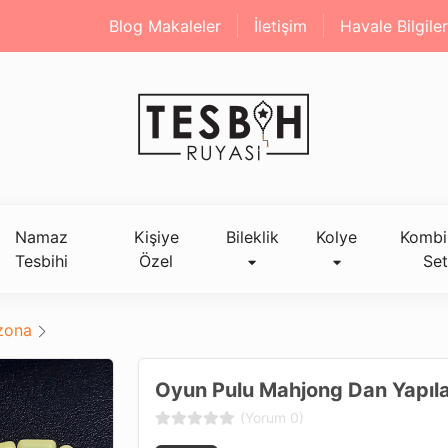
Blog Makaleler
İletişim
Havale Bilgiler
Namaz
Kişiye
Bileklik
Kolye
Kombi
Tesbihi
Özel
Set
izona
Oyun Pulu Mahjong Dan Yapıl
(Yorum 0)