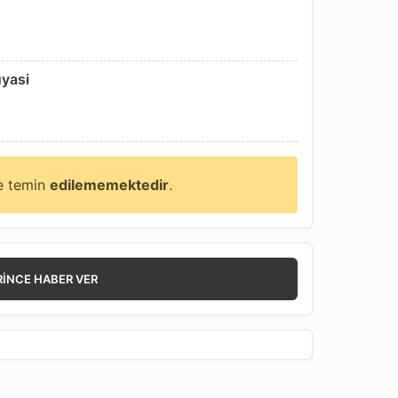
uyasi
ne temin
edilememektedir
.
RINCE HABER VER