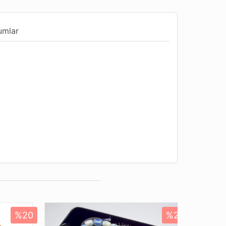
umlar
%20
%20
Yeni