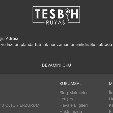
şin Adresi
i ve hızı ön planda tutmak her zaman önemlidir. Bu noktada
r, müşterilerine güvenilir bir alışveriş platformu sunar. Kiş
Sizin için değerli olan bilgilerin güvende olduğunu bilerek, alı
DEVAMINI OKU
, aynı gün kargolanarak size hızlı bir şekilde ulaştırılır. B
uyasi.com.tr, müşterilerinin zamanını önemser ve en hızlı şek
umunda TesbihRuyasi.com.tr,
iade
ve değişim imkanı sunar. 
KURUMSAL
M
abilirsiniz. Bu sayede alışveriş deneyiminizde herhangi bir r
Blog Makaleler
İl
 aldığınız ürünlerin arkasında durur ve satış sonrası destek s
eri hizmetleri ekibi size yardımcı olacaktır. Bu sayede alışv
İletişim
H
aklı bir alışveriş deneyimi sunar. Siz de bu avantajlardan yara
: 10 OLTU / ERZURUM
Havale Bilgileri
Ka
Hakkımızda
Bi