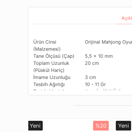
Açık
Ürün Cinsi
Orijinal Mahjong Oyu
(Malzemesi)
Tane Ölçüsü (Çap)
5,5 x 10 mm
Toplam Uzunluk
20 cm
(Püskül Hariç)
İmame Uzunluğu
3 cm
Tesbih Ağırlığı
10 - 11 Gr
Tesbih Modeli
Usta İşçilikli Ürün
Kullanılan Püskül
Özel Sistemli Kamçı
Kullanım Özelliği
Günlük Kullanıma Uy
Tesbihi Çekme Özelliği
Çiftli Çekime Uygun
Dizildiği Malzeme
Standart Tesbih İpi
Yeni
%20
Yeni
Paketleme ve
Dayanıklı Tesbih Kut