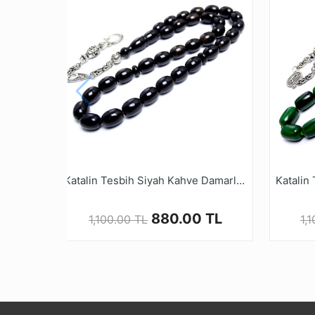
Gönderim Şekli
Not
Mahjong malzeme kul
üründe birazda olsa s
Katalin Tesbih Siyah Kahve Damarlı Oval Kesim Alpaka Kamçı
880.00 TL
1,100.00 TL
1,