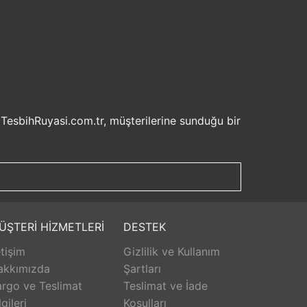
 TesbihRuyasi.com.tr, müşterilerine sunduğu bir
isel bilgilerinizin korunması ve güvenli ödeme
şveriş deneyiminizi keyifli hale getirebilirsiniz.
u sayede beklemek zorunda kalmadan istediğiniz
ilde ürünlerini teslim etmeyi amaçlar.
Aldığınız ürünü beğenmez veya istediğiniz gibi
ÜŞTERİ HİZMETLERİ
DESTEK
isk olmadan istediğiniz ürünü seçebilirsiniz.
etişim
Gizlilik ve Kullanım
unar. Ürünlerle ilgili herhangi bir sorun
erişinizin her aşamasında destek alabilirsiniz.
akkımızda
Şartları
rlanarak keyifli bir alışveriş yapabilirsiniz.
rgo ve Teslimat
Teslimat ve İade
lgileri
Koşulları