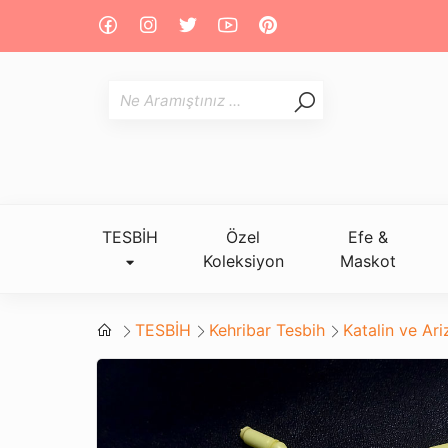
TESBİH
Özel
Efe &
Koleksiyon
Maskot
TESBİH
Kehribar Tesbih
Katalin ve Ar