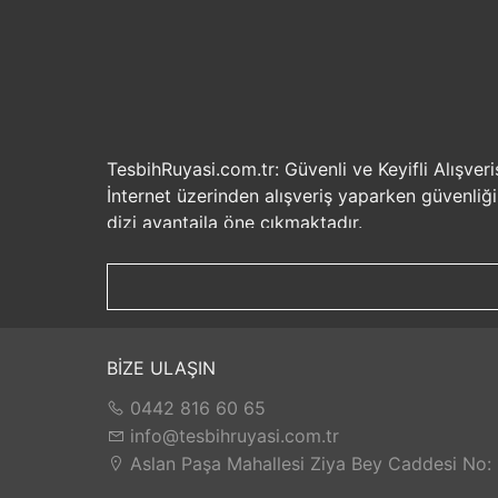
TesbihRuyasi.com.tr: Güvenli ve Keyifli Alışveri
İnternet üzerinden alışveriş yaparken güvenliğ
dizi avantajla öne çıkmaktadır.
Güvenilir Alışveriş Deneyimi: TesbihRuyasi.com.t
seçenekleri ile rahatça alışveriş yapabilirsiniz. 
Hızlı Kargo Hizmeti: Sipariş verdiğiniz ürünler
ürünlere kolaylıkla sahip olabilirsiniz. TesbihR
İade ve Değişim İmkanı: Memnuniyetsizlik dur
BİZE ULAŞIN
değilse, kolayca iade edebilir veya değişim yap
0442 816 60 65
Satış Sonrası Destek: TesbihRuyasi.com.tr, satın
yaşarsanız veya yardıma ihtiyacınız olursa, müşt
info@tesbihruyasi.com.tr
TesbihRuyasi.com.tr güvenli, hızlı ve müşteri od
Aslan Paşa Mahallesi Ziya Bey Caddesi No