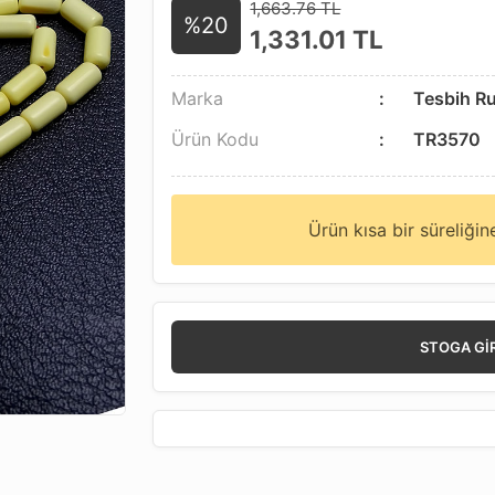
1,663.76 TL
%20
1,331.01
TL
Marka
Tesbih R
Ürün Kodu
TR3570
Ürün kısa bir süreliği
STOGA GI