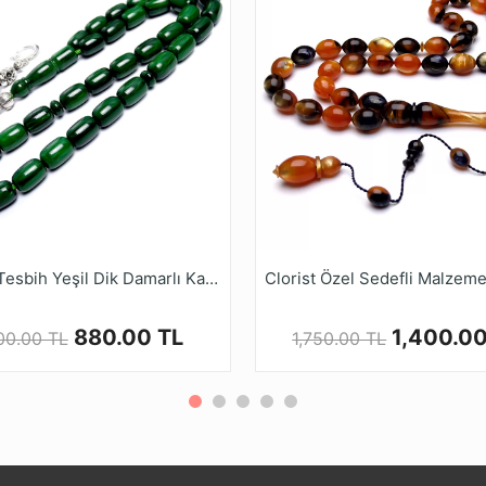
lanılmadığı zaman zamanla sararmaktadır. bu nedenle atö
ararma olmuş olabilir.
Katalin Tesbih Yeşil Dik Damarlı Kapsül Kesim Alpaka Kamçı
880.00 TL
1,400.00
100.00 TL
1,750.00 TL