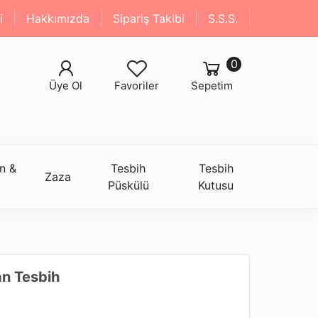
i
Hakkımızda
Sipariş Takibi
S.S.S.
0
Üye Ol
Favoriler
Sepetim
n &
Tesbih
Tesbih
Zaza
Püskülü
Kutusu
an Tesbih