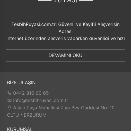
TesbihRuyasi.com.tr: Güvenli ve Keyifli Alışverişin
Adresi
İnternet üzerinden alışveriş yaparken güvenliği ve hızı
ön planda tutmak her zaman önemlidir. Bu noktada
TesbihRuyasi.com.tr, müşterilerine sunduğu bir dizi
DEVAMINI OKU
avantajla öne çıkmaktadır.
Güvenilir Alışveriş Deneyimi: TesbihRuyasi.com.tr,
müşterilerine güvenilir bir alışveriş platformu sunar.
Kişisel bilgilerinizin korunması ve güvenli ödeme
BİZE ULAŞIN
seçenekleri ile rahatça alışveriş yapabilirsiniz. Sizin
0442 816 60 65
için değerli olan bilgilerin güvende olduğunu bilerek,
info@tesbihruyasi.com.tr
alışveriş deneyiminizi keyifli hale getirebilirsiniz.
Aslan Paşa Mahallesi Ziya Bey Caddesi No: 10
Hızlı Kargo Hizmeti: Sipariş verdiğiniz ürünler, aynı
OLTU / ERZURUM
gün kargolanarak size hızlı bir şekilde ulaştırılır. Bu
sayede beklemek zorunda kalmadan istediğiniz
KURUMSAL
ürünlere kolaylıkla sahip olabilirsiniz.