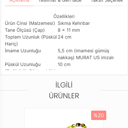
Açıklama
Teslimat & Geri İade
Taksit Seçenekler
Özellikleri
Ürün Cinsi (Malzemesi)
Sıkma Kehribar
Tane Ölçüsü (Çap)
8 x 11 mm
Toplam Uzunluk (Püskül
24 cm
Hariç)
İmame Uzunluğu
5,5 cm (imamesi gümüş
nakkaş) MURAT US imzalı
Püskül Uzunluğu
10 cm
(Değişiklik Gösterebilir)
Tesbih Modeli
Eskitme Kesme Kesim Model
İLGILI
Tesbih'e Yapılan İşçilik
İşçilikli Ürün
Kullanılan Püskül
Sıralı Sistem Kamçı
ÜRÜNLER
Kullanım Özelliği
Günlük Kullanıma Uygundur
Tesbihi Çekme Özelliği
Çiftli ve Tekli Çekime Uygun
Dizildiği Malzeme
Standart Tesbih İpi
%20
Paketleme ve Gönderim
Standart Tesbih Kutusu
Şekli