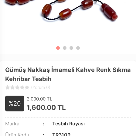
Gümüş Nakkaş İmameli Kahve Renk Sıkma
Kehribar Tesbih
(Yorum 0)
2,000.00 TL
%20
1,600.00
TL
Marka
Tesbih Ruyasi
Ürün Kodu
TR3109