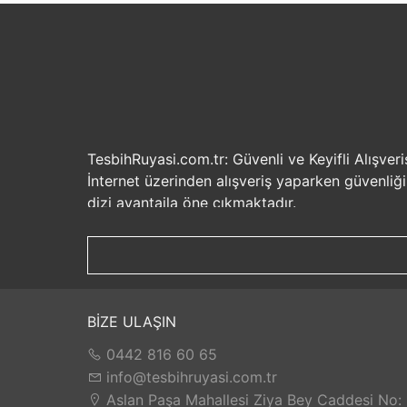
TesbihRuyasi.com.tr: Güvenli ve Keyifli Alışveri
İnternet üzerinden alışveriş yaparken güvenliğ
dizi avantajla öne çıkmaktadır.
Güvenilir Alışveriş Deneyimi: TesbihRuyasi.com.t
seçenekleri ile rahatça alışveriş yapabilirsiniz. 
Hızlı Kargo Hizmeti: Sipariş verdiğiniz ürünler
ürünlere kolaylıkla sahip olabilirsiniz. TesbihR
İade ve Değişim İmkanı: Memnuniyetsizlik dur
BİZE ULAŞIN
değilse, kolayca iade edebilir veya değişim yap
0442 816 60 65
Satış Sonrası Destek: TesbihRuyasi.com.tr, satın
yaşarsanız veya yardıma ihtiyacınız olursa, müşt
info@tesbihruyasi.com.tr
TesbihRuyasi.com.tr güvenli, hızlı ve müşteri od
Aslan Paşa Mahallesi Ziya Bey Caddesi No