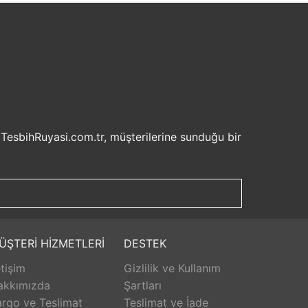
 TesbihRuyasi.com.tr, müşterilerine sunduğu bir
isel bilgilerinizin korunması ve güvenli ödeme
şveriş deneyiminizi keyifli hale getirebilirsiniz.
u sayede beklemek zorunda kalmadan istediğiniz
ilde ürünlerini teslim etmeyi amaçlar.
Aldığınız ürünü beğenmez veya istediğiniz gibi
ÜŞTERİ HİZMETLERİ
DESTEK
isk olmadan istediğiniz ürünü seçebilirsiniz.
etişim
Gizlilik ve Kullanım
unar. Ürünlerle ilgili herhangi bir sorun
erişinizin her aşamasında destek alabilirsiniz.
akkımızda
Şartları
rlanarak keyifli bir alışveriş yapabilirsiniz.
rgo ve Teslimat
Teslimat ve İade