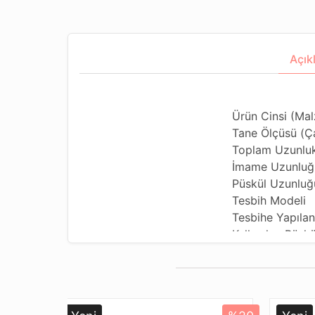
Açık
Ürün Cinsi (Ma
Tane Ölçüsü (Ç
Toplam Uzunluk
İmame Uzunluğ
Püskül Uzunluğu
Tesbih Modeli
Tesbihe Yapılan 
Kullanılan Püskü
Kullanım Özelliğ
Tesbihi Çekme Ö
Dizildiği Malze
Paketleme ve G