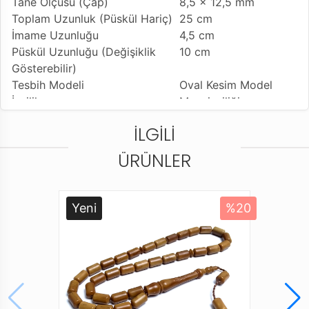
Tane Ölçüsü (Çap)
8,5 x 12,5 mm
Toplam Uzunluk (Püskül Hariç)
25 cm
İmame Uzunluğu
4,5 cm
Püskül Uzunluğu (Değişiklik
10 cm
Gösterebilir)
Tesbih Modeli
Oval Kesim Model
İşçilik
Mısır işçiliği
Kullanılan Püskül
Sıralı Sistem Kamçı
İLGILI
Kullanım Özelliği
Günlük Kullanıma
Uygundur
ÜRÜNLER
Tesbihi Çekme Özelliği
Çiftli ve Tekli Çekime
Uygun
Dizildiği Malzeme
Standart Tesbih İpi
Yeni
%20
Paketleme ve Gönderim Şekli
Standart Tesbih
Kutusu
* Kuka ağacı, yüzyıllardır Doğu kültürlerinde sağlık ve
zindelik sembolü olarak kabul edilmiştir. Bu tesbih,
kuka ağacının meyve özünden üretilmiştir ve doğal