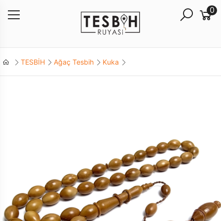
0
TESBİH
Ağaç Tesbih
Kuka