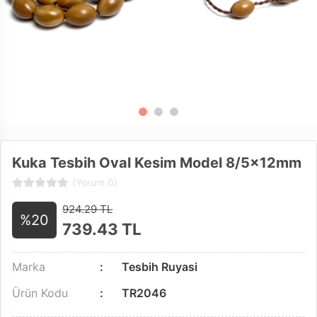
Kuka Tesbih Oval Kesim Model 8/5x12mm
(Yorum 0)
924.29 TL
%20
739.43
TL
Marka
Tesbih Ruyasi
Ürün Kodu
TR2046