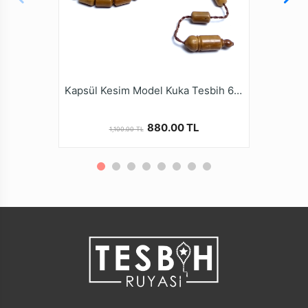
antibakteriyel özelliklere sahiptir. Her dokunuşunda
sizi temiz ve sağlıklı hissettirir.
Kalite ve güvenden ödün vermeyen Tesbih Ruyasi
Dijital Mağazamızda Türkiye’nin Tesbih Markası
tesbihruyasi.com.tr Güvencesiyle güvenle alışveriş
yapabilirsiniz.
Kapsül Kesim Model Kuka Tesbih 6x10mm
880.00 TL
1,100.00 TL