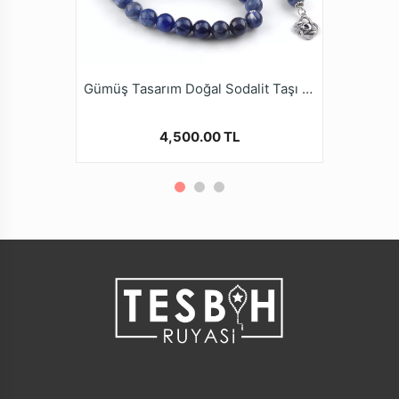
Özelliği
Dizildiği Malzeme
Dayanıklı Tesbih Esnek Misina İpi
Paketleme ve
Tesbih Kutusu
Gönderim Şekli
Gümüş Tasarım Doğal Sodalit Taşı Tesbih
4,500.00 TL