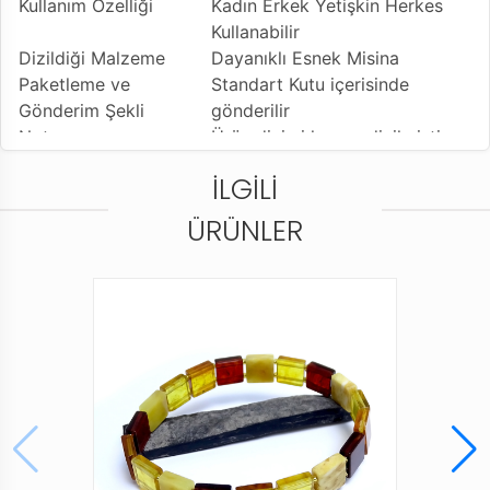
Kullanım Özelliği
Kadın Erkek Yetişkin Herkes
Kullanabilir
Dizildiği Malzeme
Dayanıklı Esnek Misina
Paketleme ve
Standart Kutu içerisinde
Gönderim Şekli
gönderilir
Not
Ürün dizimi karma dizilmiştir
İLGILI
ÜRÜNLER