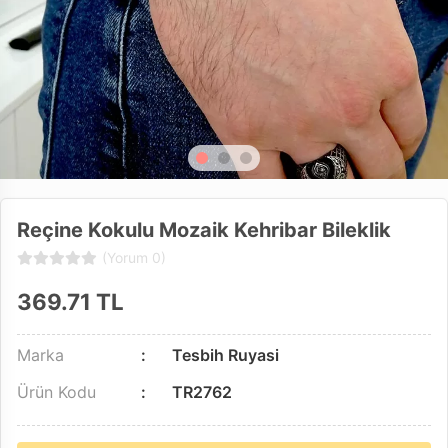
Reçine Kokulu Mozaik Kehribar Bileklik
(Yorum 0)
369.71
TL
Marka
Tesbih Ruyasi
Ürün Kodu
TR2762