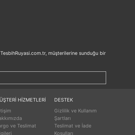
 TesbihRuyasi.com.tr, müşterilerine sunduğu bir
isel bilgilerinizin korunması ve güvenli ödeme
şveriş deneyiminizi keyifli hale getirebilirsiniz.
u sayede beklemek zorunda kalmadan istediğiniz
ilde ürünlerini teslim etmeyi amaçlar.
Aldığınız ürünü beğenmez veya istediğiniz gibi
ÜŞTERİ HİZMETLERİ
DESTEK
isk olmadan istediğiniz ürünü seçebilirsiniz.
etişim
Gizlilik ve Kullanım
unar. Ürünlerle ilgili herhangi bir sorun
erişinizin her aşamasında destek alabilirsiniz.
akkımızda
Şartları
rlanarak keyifli bir alışveriş yapabilirsiniz.
rgo ve Teslimat
Teslimat ve İade
lgileri
Koşulları