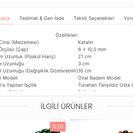
lama
Teslimat & Geri İade
Taksit Seçenekleri
Yor
Özellikleri
Cinsi (Malzemesi)
Katalin
Ölçüsü (Çap)
6 x 10,5 mm
m Uzunluk (Püskül Hariç)
21 cm
 Uzunluğu
3 cm
l Uzunluğu (Değişiklik Gösterebilir)
10 cm
h Modeli
Oval Badem Model
'e Yapılan İşçilik
Tunahan Tanyıldız Usta İş
ılan Püskül
Bafon Kamçı
ım Özelliği
Günlük Kullanıma Uygun
İLGILI ÜRÜNLER
hi Çekme Özelliği
Çiftli Çekime Uygun
diği Malzeme
Standart Tesbih İpi
leme ve Gönderim Şekli
Standart Tesbih Kutusu
%20
Ürün Açıklaması