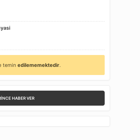
uyasi
ne temin
edilememektedir
.
RINCE HABER VER