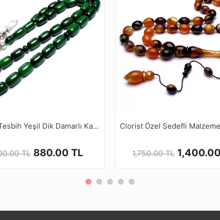
nin gerçek rengi resimlerde gösterilen renkten biraz farklı ol
Ruyasi Dijital Mağazamızda Türkiye’nin Tesbih Markası tes
Katalin Tesbih Yeşil Dik Damarlı Kapsül Kesim Alpaka Kamçı
880.00 TL
1,400.00
100.00 TL
1,750.00 TL