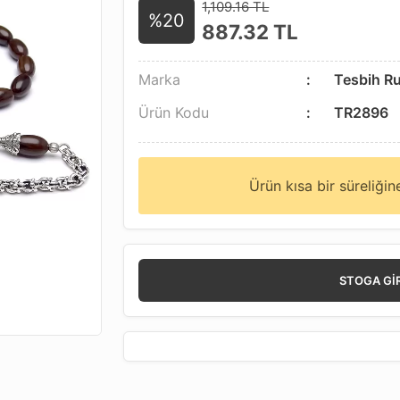
1,109.16 TL
%20
887.32
TL
Marka
Tesbih R
Ürün Kodu
TR2896
Ürün kısa bir süreliği
STOGA GI