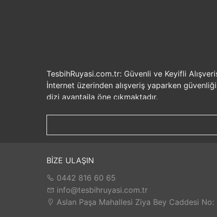
TesbihRuyasi.com.tr: Güvenli ve Keyifli Alışveri
İnternet üzerinden alışveriş yaparken güvenliğ
dizi avantajla öne çıkmaktadır.
Güvenilir Alışveriş Deneyimi: TesbihRuyasi.com.t
seçenekleri ile rahatça alışveriş yapabilirsiniz. 
Hızlı Kargo Hizmeti: Sipariş verdiğiniz ürünler
ürünlere kolaylıkla sahip olabilirsiniz. TesbihR
İade ve Değişim İmkanı: Memnuniyetsizlik dur
BİZE ULAŞIN
değilse, kolayca iade edebilir veya değişim yap
0442 816 60 65
Satış Sonrası Destek: TesbihRuyasi.com.tr, satın
yaşarsanız veya yardıma ihtiyacınız olursa, müşt
info@tesbihruyasi.com.tr
TesbihRuyasi.com.tr güvenli, hızlı ve müşteri od
Aslan Paşa Mahallesi Ziya Bey Caddesi No