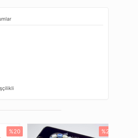
umlar
çilikli
dur
%20
%20
Yeni