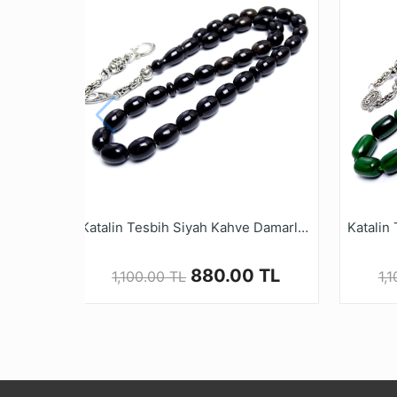
* Farklı monitör ve ışık efekti nedeniyle, öğe
* Kalite ve güvenden ödün vermeyen Tesbih 
alışveriş yapabilirsiniz.
Katalin Tesbih Siyah Kahve Damarlı Oval Kesim Alpaka Kamçı
880.00 TL
1,100.00 TL
1,