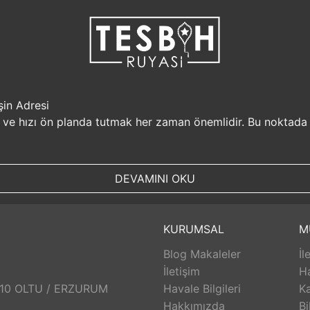
şin Adresi
i ve hızı ön planda tutmak her zaman önemlidir. Bu noktada
r, müşterilerine güvenilir bir alışveriş platformu sunar. Kiş
Sizin için değerli olan bilgilerin güvende olduğunu bilerek, alı
DEVAMINI OKU
, aynı gün kargolanarak size hızlı bir şekilde ulaştırılır. B
uyasi.com.tr, müşterilerinin zamanını önemser ve en hızlı şek
umunda TesbihRuyasi.com.tr,
iade
ve değişim imkanı sunar. 
KURUMSAL
M
abilirsiniz. Bu sayede alışveriş deneyiminizde herhangi bir r
Blog Makaleler
İl
 aldığınız ürünlerin arkasında durur ve satış sonrası destek s
eri hizmetleri ekibi size yardımcı olacaktır. Bu sayede alışv
İletişim
H
aklı bir alışveriş deneyimi sunar. Siz de bu avantajlardan yara
: 10 OLTU / ERZURUM
Havale Bilgileri
Ka
Hakkımızda
Bi