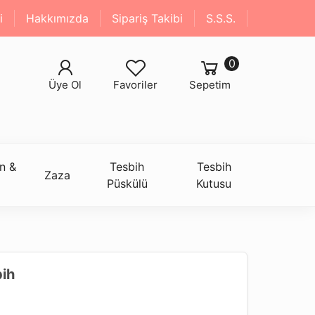
i
Hakkımızda
Sipariş Takibi
S.S.S.
0
Üye Ol
Favoriler
Sepetim
n &
Tesbih
Tesbih
Zaza
Püskülü
Kutusu
bih