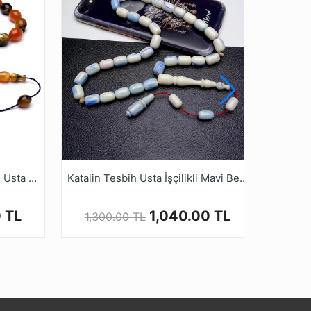
abilir.
bihruyasi.com.tr Güvencesiyle güvenle
Clorist Özel Sedefli Malzeme Usta Tasarımlı Tesbih
Katalin Tesbih Usta İşçilikli Mavi Beyaz Kapsül Model
 TL
1,040.00 TL
1,300.00 TL
2,2