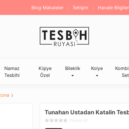
Blog Makaleler
İletişim
Havale Bilgiler
Namaz
Kişiye
Bileklik
Kolye
Kombi
Tesbihi
Özel
Set
izona
Tunahan Ustadan Katalin Tes
(Yorum 0)