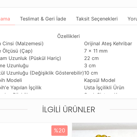
lama
Teslimat & Geri İade
Taksit Seçenekleri
Yor
Özellikleri
 Cinsi (Malzemesi)
Orijinal Ateş Kehribar
 Ölçüsü (Çap)
7 x 11 mm
am Uzunluk (Püskül Hariç)
22 cm
me Uzunluğu
3 cm
ül Uzunluğu (Değişiklik Gösterebilir)
10 cm
ih Modeli
Kapsül Model
ih'e Yapılan İşçilik
Usta İşçilikli Ürün
anılan Püskül
Sıralı Sistem Kamçı
anım Özelliği
Günlük Kullanıma Uyg
İLGILI ÜRÜNLER
ihi Çekme Özelliği
ÇiftliÇekime Uygun
ldiği Malzeme
Standart Tesbih İpi
tleme ve Gönderim Şekli
Standart Tesbih Kutus
%20
Ürün Açıklaması