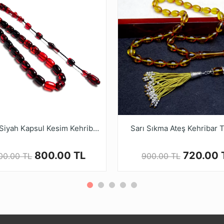
nin gerçek rengi resimlerde gösterilen renkten biraz farklı ol
Tesbih, Bilinenin aksine kehribar tozundan yapılan bir madd
rla KEHRİBAR kalitesinde yapılan fabrikasyon malzemedir.
 alan bu ürünler, çeşitli renk ve şekillerde tasarlanmaktadır
niz.
nla renk alamaları ve elde daha güzel bir form yakalamaları
Ruyasi Dijital Mağazamızda Türkiye’nin Tesbih Markası tes
Kırmızı Siyah Kapsul Kesim Kehribar Tesbih
Sarı Sıkma Ateş Kehribar 
800.00 TL
720.00 
000.00 TL
900.00 TL