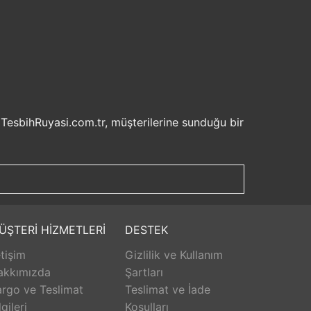
 TesbihRuyasi.com.tr, müşterilerine sunduğu bir
isel bilgilerinizin korunması ve güvenli ödeme
şveriş deneyiminizi keyifli hale getirebilirsiniz.
u sayede beklemek zorunda kalmadan istediğiniz
ilde ürünlerini teslim etmeyi amaçlar.
Aldığınız ürünü beğenmez veya istediğiniz gibi
ÜŞTERİ HİZMETLERİ
DESTEK
isk olmadan istediğiniz ürünü seçebilirsiniz.
etişim
Gizlilik ve Kullanım
unar. Ürünlerle ilgili herhangi bir sorun
erişinizin her aşamasında destek alabilirsiniz.
akkımızda
Şartları
rlanarak keyifli bir alışveriş yapabilirsiniz.
rgo ve Teslimat
Teslimat ve İade
lgileri
Koşulları