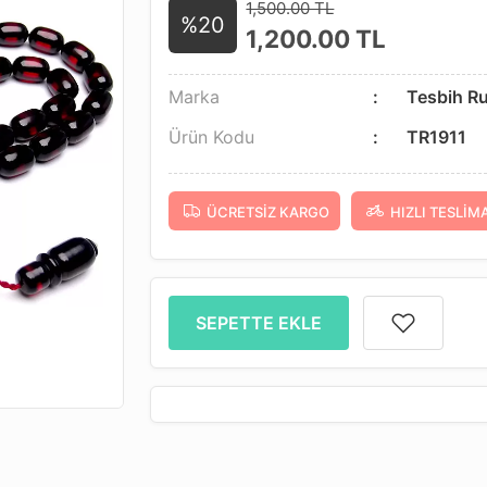
1,500.00 TL
%20
1,200.00
TL
Marka
Tesbih R
Ürün Kodu
TR1911
ÜCRETSIZ KARGO
HIZLI TESLIM
SEPETTE EKLE