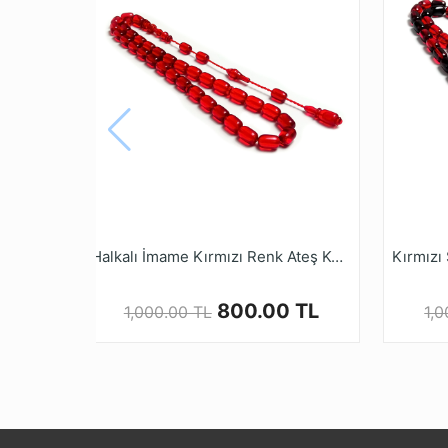
* Farklı monitör ve ışık efekti nedeniyle, öğe
* İncelediğiniz YENİ Üretim Sıkma Kehribar 
gibi, günümüz teknolojisiyle özel karışımla
* Tesbih ustalarımızın ellerinde tesbih halini
mağazamız tesbihruyasi.com.tr de bulabilirsi
* Kehribar Tesbihler kullanımla beraber zama
* Kalite ve güvenden ödün vermeyen Tesbih 
alışveriş yapabilirsiniz.
Halkalı İmame Kırmızı Renk Ateş Kehribarı Tesbih
800.00 TL
1,000.00 TL
1,