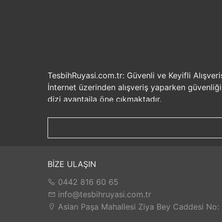
TesbihRuyasi.com.tr: Güvenli ve Keyifli Alışveri
İnternet üzerinden alışveriş yaparken güvenliğ
dizi avantajla öne çıkmaktadır.
Güvenilir Alışveriş Deneyimi: TesbihRuyasi.com.t
seçenekleri ile rahatça alışveriş yapabilirsiniz. 
Hızlı Kargo Hizmeti: Sipariş verdiğiniz ürünler
ürünlere kolaylıkla sahip olabilirsiniz. TesbihR
İade ve Değişim İmkanı: Memnuniyetsizlik dur
BİZE ULAŞIN
değilse, kolayca iade edebilir veya değişim yap
0442 816 60 65
Satış Sonrası Destek: TesbihRuyasi.com.tr, satın
yaşarsanız veya yardıma ihtiyacınız olursa, müşt
info@tesbihruyasi.com.tr
TesbihRuyasi.com.tr güvenli, hızlı ve müşteri od
Aslan Paşa Mahallesi Ziya Bey Caddesi No