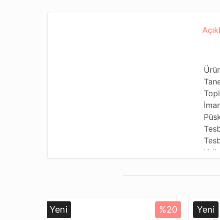
Açık
Ürün
Tane
Topl
İma
Püsk
Tesb
Tesb
Kull
Kull
Tesb
Dizi
Pake
Yeni
%20
Yeni