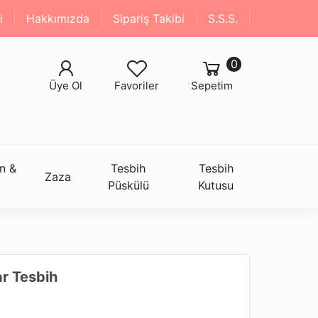
i
Hakkımızda
Sipariş Takibi
S.S.S.
0
Üye Ol
Favoriler
Sepetim
n &
Tesbih
Tesbih
Zaza
Püskülü
Kutusu
ar Tesbih