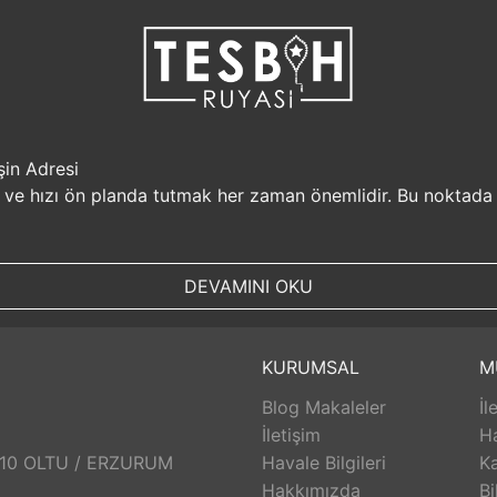
şin Adresi
i ve hızı ön planda tutmak her zaman önemlidir. Bu noktada
r, müşterilerine güvenilir bir alışveriş platformu sunar. Kiş
Sizin için değerli olan bilgilerin güvende olduğunu bilerek, alı
DEVAMINI OKU
, aynı gün kargolanarak size hızlı bir şekilde ulaştırılır. B
uyasi.com.tr, müşterilerinin zamanını önemser ve en hızlı şek
umunda TesbihRuyasi.com.tr,
iade
ve değişim imkanı sunar. 
KURUMSAL
M
abilirsiniz. Bu sayede alışveriş deneyiminizde herhangi bir r
Blog Makaleler
İl
 aldığınız ürünlerin arkasında durur ve satış sonrası destek s
eri hizmetleri ekibi size yardımcı olacaktır. Bu sayede alışv
İletişim
H
aklı bir alışveriş deneyimi sunar. Siz de bu avantajlardan yara
: 10 OLTU / ERZURUM
Havale Bilgileri
Ka
Hakkımızda
Bi