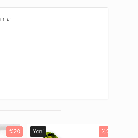
umlar
undur
u
%20
Yeni
%20
Yeni