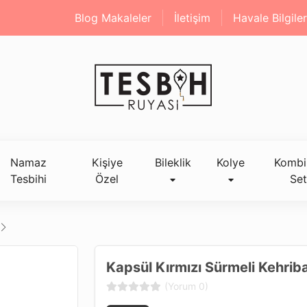
Blog Makaleler
İletişim
Havale Bilgiler
Namaz
Kişiye
Bileklik
Kolye
Kombi
Tesbihi
Özel
Set
Kapsül Kırmızı Sürmeli Kehrib
(Yorum 0)