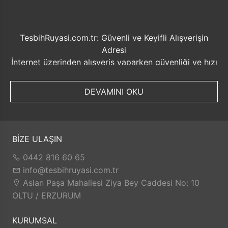
TesbihRuyasi.com.tr: Güvenli ve Keyifli Alışverişin
Adresi
İnternet üzerinden alışveriş yaparken güvenliği ve hızı
ön planda tutmak her zaman önemlidir. Bu noktada
TesbihRuyasi.com.tr, müşterilerine sunduğu bir dizi
DEVAMINI OKU
avantajla öne çıkmaktadır.
Güvenilir Alışveriş Deneyimi: TesbihRuyasi.com.tr,
müşterilerine güvenilir bir alışveriş platformu sunar.
Kişisel bilgilerinizin korunması ve güvenli ödeme
BİZE ULAŞIN
seçenekleri ile rahatça alışveriş yapabilirsiniz. Sizin
0442 816 60 65
için değerli olan bilgilerin güvende olduğunu bilerek,
info@tesbihruyasi.com.tr
alışveriş deneyiminizi keyifli hale getirebilirsiniz.
Aslan Paşa Mahallesi Ziya Bey Caddesi No: 10
Hızlı Kargo Hizmeti: Sipariş verdiğiniz ürünler, aynı
OLTU / ERZURUM
gün kargolanarak size hızlı bir şekilde ulaştırılır. Bu
sayede beklemek zorunda kalmadan istediğiniz
KURUMSAL
ürünlere kolaylıkla sahip olabilirsiniz.