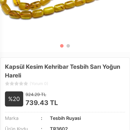
Kapsül Kesim Kehribar Tesbih Sarı Yoğun
Hareli
(Yorum 0)
924.29 TL
%20
739.43
TL
Marka
Tesbih Ruyasi
Ürün Kodu
TR3602