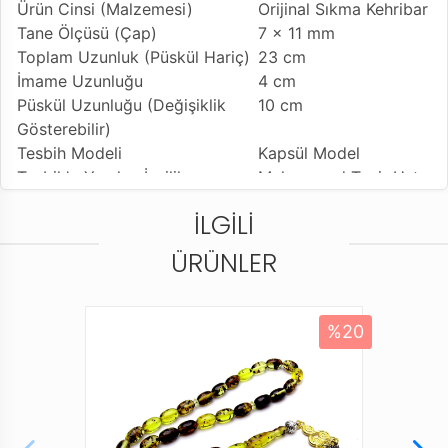
Ürün Cinsi (Malzemesi)
Orijinal Sıkma Kehribar
Tane Ölçüsü (Çap)
7 x 11 mm
Toplam Uzunluk (Püskül Hariç)
23 cm
İmame Uzunluğu
4 cm
Püskül Uzunluğu (Değişiklik
10 cm
Gösterebilir)
Tesbih Modeli
Kapsül Model
Tesbih'e Yapılan İşçilik
Muhammed Taçir Usta
İmzalı
İLGILI
Kullanılan Püskül
Sıralı Sistem Kamçı
Kullanım Özelliği
Günlük Kullanıma
ÜRÜNLER
Uygundur
Tesbihi Çekme Özelliği
Çiftli Çekime Uygun
Dizildiği Malzeme
Standart Tesbih İpi
%20
Paketleme ve Gönderim Şekli
Standart Tesbih
Kutusu
Ürün Açıklaması
* Farklı monitör ve ışık efekti nedeniyle, öğenin gerçek
rengi resimlerde gösterilen renkten biraz farklı olabilir.