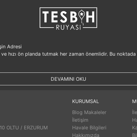
şin Adresi
i ve hızı ön planda tutmak her zaman önemlidir. Bu noktada
r, müşterilerine güvenilir bir alışveriş platformu sunar. Kiş
Sizin için değerli olan bilgilerin güvende olduğunu bilerek, alı
DEVAMINI OKU
, aynı gün kargolanarak size hızlı bir şekilde ulaştırılır. B
uyasi.com.tr, müşterilerinin zamanını önemser ve en hızlı şek
umunda TesbihRuyasi.com.tr,
iade
ve değişim imkanı sunar. 
KURUMSAL
M
abilirsiniz. Bu sayede alışveriş deneyiminizde herhangi bir r
Blog Makaleler
İl
 aldığınız ürünlerin arkasında durur ve satış sonrası destek s
eri hizmetleri ekibi size yardımcı olacaktır. Bu sayede alışv
İletişim
H
aklı bir alışveriş deneyimi sunar. Siz de bu avantajlardan yara
: 10 OLTU / ERZURUM
Havale Bilgileri
Ka
Hakkımızda
Bi