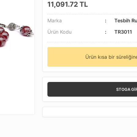
11,091.72
TL
Marka
Tesbih R
Ürün Kodu
TR3011
Ürün kısa bir süreliği
STOGA GI