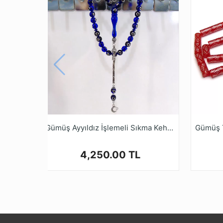
* Tesbih ustalarımızın ellerinde tesbih halin
online mağazamız tesbihruyasi.com.tr de bula
* Sıkma Kehribar Tesbihler kullanımla berabe
* Kalite ve güvenden ödün vermeyen Tesbih 
alışveriş yapabilirsiniz.
Gümüş Ayyıldız İşlemeli Sıkma Kehribar Tesbih
4,250.00 TL