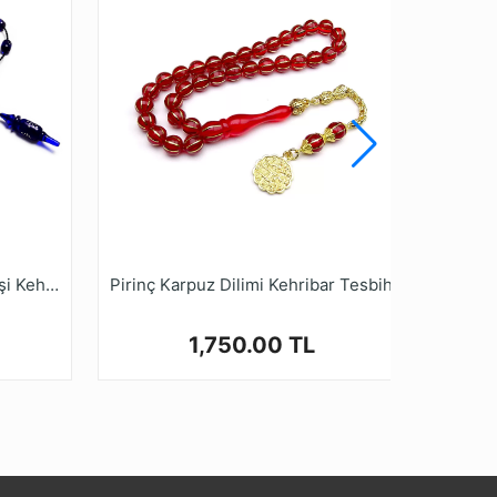
. Tüm Sıkma Kehribar Tesbih modellerimizi
malarıdır.
bihruyasi.com.tr Güvencesiyle güvenle
Yoğun Gümüş İşlemeli Usta İşi Kehribar Tesbih
Pirinç Karpuz Dilimi Kehribar Tesbih
1,750.00 TL