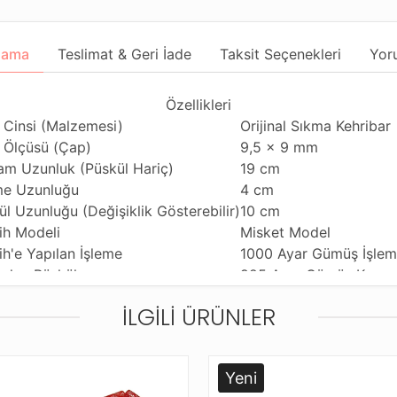
lama
Teslimat & Geri İade
Taksit Seçenekleri
Yor
Özellikleri
 Cinsi (Malzemesi)
Orijinal Sıkma Kehribar
 Ölçüsü (Çap)
9,5 x 9 mm
am Uzunluk (Püskül Hariç)
19 cm
e Uzunluğu
4 cm
ül Uzunluğu (Değişiklik Gösterebilir)
10 cm
ih Modeli
Misket Model
ih'e Yapılan İşleme
1000 Ayar Gümüş İşle
nılan Püskül
925 Ayar Gümüş Kamçı
nım Özelliği
Günlük Kullanıma Uygu
İLGILI ÜRÜNLER
ihi Çekme Özelliği
Tekli ve Çiftli Çekime 
ldiği Malzeme
Standart Tesbih İpi
tleme ve Gönderim Şekli
Standart Tesbih Kutusu
Yeni
Ürün Açıklaması