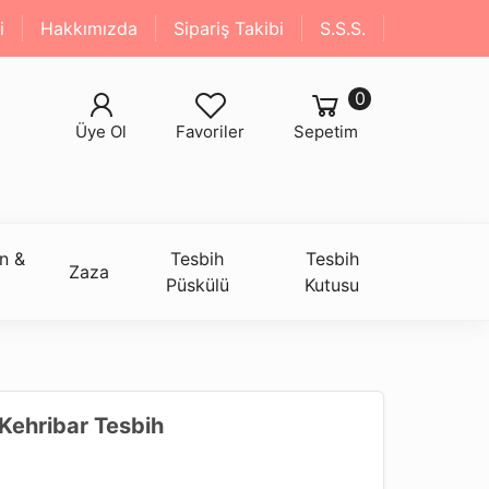
i
Hakkımızda
Sipariş Takibi
S.S.S.
0
Üye Ol
Favoriler
Sepetim
n &
Tesbih
Tesbih
Zaza
Püskülü
Kutusu
Kehribar Tesbih