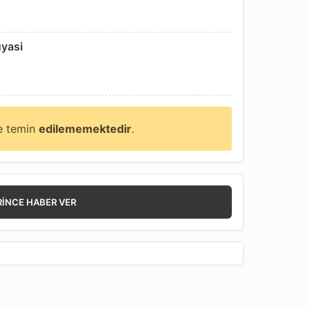
uyasi
ne temin
edilememektedir
.
RINCE HABER VER