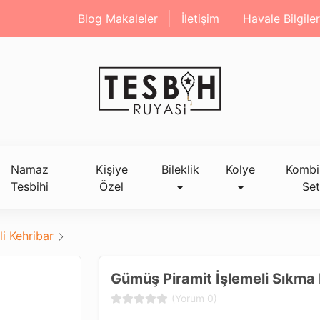
Blog Makaleler
İletişim
Havale Bilgiler
Namaz
Kişiye
Bileklik
Kolye
Kombi
Tesbihi
Özel
Set
i Kehribar
Gümüş Piramit İşlemeli Sıkma 
(Yorum 0)