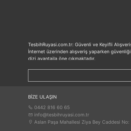
TesbihRuyasi.com.tr: Güvenli ve Keyifli Alışveri
İnternet üzerinden alışveriş yaparken güvenliğ
dizi avantajla öne çıkmaktadır.
Güvenilir Alışveriş Deneyimi: TesbihRuyasi.com.t
seçenekleri ile rahatça alışveriş yapabilirsiniz. 
Hızlı Kargo Hizmeti: Sipariş verdiğiniz ürünler
ürünlere kolaylıkla sahip olabilirsiniz. TesbihR
İade ve Değişim İmkanı: Memnuniyetsizlik dur
BİZE ULAŞIN
değilse, kolayca iade edebilir veya değişim yap
0442 816 60 65
Satış Sonrası Destek: TesbihRuyasi.com.tr, satın
yaşarsanız veya yardıma ihtiyacınız olursa, müşt
info@tesbihruyasi.com.tr
TesbihRuyasi.com.tr güvenli, hızlı ve müşteri od
Aslan Paşa Mahallesi Ziya Bey Caddesi No