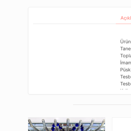
Açık
Ürün
Tane
Topl
İmam
Püsk
Tesb
Tesb
Kulla
Kulla
Tesb
Dizi
Pake