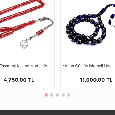
i alan bu ürünler, çeşitli renk ve şekillerde tasarlanmaktadır
bilirsiniz.
r zamanla renk alamaları ve elde daha güzel bir form yakala
Ruyasi Dijital Mağazamızda Türkiye’nin Tesbih Markası tes
Gümüş Tasarımlı Kesme Model Kehribar Tesbih
4,750.00 TL
11,000.00 TL