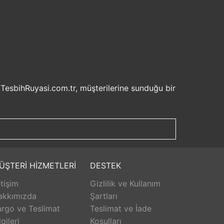
 TesbihRuyasi.com.tr, müşterilerine sunduğu bir
isel bilgilerinizin korunması ve güvenli ödeme
şveriş deneyiminizi keyifli hale getirebilirsiniz.
u sayede beklemek zorunda kalmadan istediğiniz
ilde ürünlerini teslim etmeyi amaçlar.
Aldığınız ürünü beğenmez veya istediğiniz gibi
ÜŞTERİ HİZMETLERİ
DESTEK
isk olmadan istediğiniz ürünü seçebilirsiniz.
etişim
Gizlilik ve Kullanım
unar. Ürünlerle ilgili herhangi bir sorun
erişinizin her aşamasında destek alabilirsiniz.
akkımızda
Şartları
rlanarak keyifli bir alışveriş yapabilirsiniz.
rgo ve Teslimat
Teslimat ve İade
lgileri
Koşulları