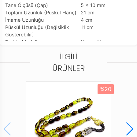
Tane Ölçüsü (Çap)
5 x 10 mm
Toplam Uzunluk (Püskül Hariç)
21 cm
İmame Uzunluğu
4 cm
Püskül Uzunluğu (Değişiklik
11 cm
Gösterebilir)
Tesbih Modeli
Kesme Model
Tesbih'e Yapılan İşçilik
İşçilikli Ürün
İLGILI
Kullanılan Püskül
925 Ayar Gümüş
Kamçı
ÜRÜNLER
Kullanım Özelliği
Günlük Kullanıma
Uygundur
Tesbihi Çekme Özelliği
Çiftli Çekime Uygun
%20
Dizildiği Malzeme
Standart Tesbih İpi
Paketleme ve Gönderim Şekli
Standart Tesbih
Kutusu
Ürün Açıklaması
* Tesbih ustalarımızın ellerinde tesbih halini alan bu