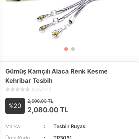
Gümüş Kamçılı Alaca Renk Kesme
Kehribar Tesbih
(Yorum 0)
2,600.00 TL
%20
2,080.00
TL
Marka
Tesbih Ruyasi
Ürün Kodu
TR3061