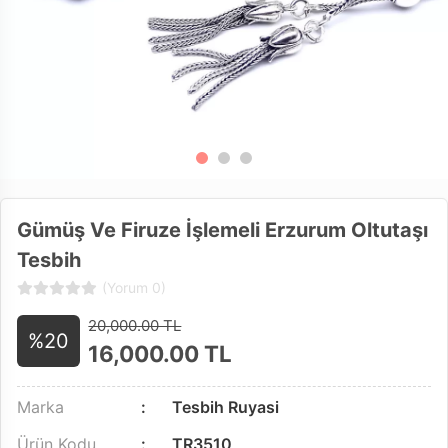
Gümüş Ve Firuze İşlemeli Erzurum Oltutaşı
Tesbih
(Yorum 0)
20,000.00 TL
%20
16,000.00
TL
Marka
Tesbih Ruyasi
Ürün Kodu
TR3510