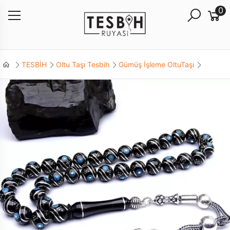
0
TESBİH
Oltu Taşı Tesbih
Gümüş İşleme OltuTaşı