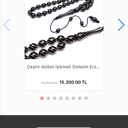
Şekli
Karton Taşıma Çantası
Ürün Açıklaması
* Oltu Taşı Yöremiz Erzurum Oltu İlçesinin kuzey
doğusunda, Yer altından sadece el emeği ile bin bir
güçlükle yaklaşık 300-400 metre yer altından
çıkarılmaktadır. Doğal Fosil yapısına sahip olan Oltu
Taşı bu güçlük nedeniyle Değerli taşlar sınıfındadır.
* İsmini çıkarıldığı İlçenin isminden alan bu taş,
genellikle siyah ve çok narin görülse de kahve
Çeşmi-bülbül İşlemeli Sistemli Erzurum Oltu Tesbihi
renktedir. Oltu Taşı Tesbih yapımında çoğunlukla siyah
renk kullanılmaktadır.
15,200.00 TL
19,000.00 TL
* Türkiye de 3213 sayılı maden kanununda Oltu Taşı
kıymetli taşlar arasında olduğu tescil edilmiştir. Oltu
Taşı Topraktan çıktığında yumuşak olmasına rağmen
Hava ile temas edince sertleşme özelliğine sahip aynı
zamanda İşlendikçe sertleşen, Kullanıldıkça parlayan
ve yanma özelliği olan bir doğal fosil taştır.