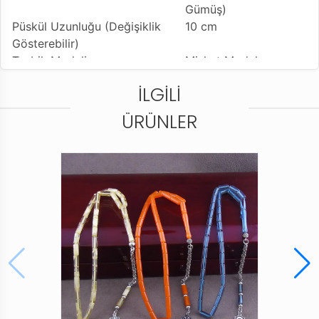
Gümüş)
Püskül Uzunluğu (Değişiklik
10 cm
Gösterebilir)
Tesbih Modeli
Misket Model
Kullanılan Püskül
925 Ayar Gümüş
İLGILI
Kamçı
Kullanım Özelliği
Günlük Kullanıma
ÜRÜNLER
Uygundur
Tesbihi Çekme Özelliği
Çiftli ve Tekli Çekime
Uygun
Dizildiği Malzeme
Dayanıklı Tesbih İpi
Paketleme ve Gönderim Şekli
Tesbih Kutusu