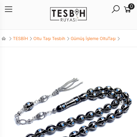
0
TESBİH
Oltu Taşı Tesbih
Gümüş İşleme OltuTaşı