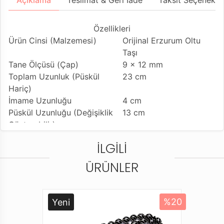
Açıklama
Teslimat & Geri İade
Taksit Seçenekler
Özellikleri
Ürün Cinsi (Malzemesi)
Orijinal Erzurum Oltu
Taşı
Tane Ölçüsü (Çap)
9 x 12 mm
Toplam Uzunluk (Püskül
23 cm
Hariç)
İmame Uzunluğu
4 cm
Püskül Uzunluğu (Değişiklik
13 cm
Gösterebilir)
Tesbih Modeli
Oval Kesim Model
İLGILI
Tesbihe Yapılan İşçilik
1000 Ayar Gümüş ve
Mine İşleme
ÜRÜNLER
Kullanılan Püskül
925 Ayar Gümüş Kamçı
Kullanım Özelliği
Günlük Kullanıma
Uygundur
Yeni
%20
Tesbihi Çekme Özelliği
Tekli Çiftli Çekime
Uygun