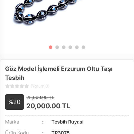
Göz Model İşlemeli Erzurum Oltu Taşı
Tesbih
(Yorum 0)
25,000.00 TL
%20
20,000.00
TL
Marka
Tesbih Ruyasi
Ürün Kodu
TR3075