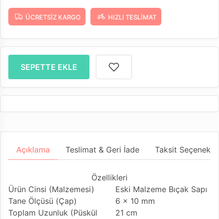
ÜCRETSIZ KARGO
HIZLI TESLIMAT
SEPETTE EKLE
Açıklama
Teslimat & Geri İade
Taksit Seçenekler
Özellikleri
Ürün Cinsi (Malzemesi)
Eski Malzeme Bıçak Sapı
Tane Ölçüsü (Çap)
6 x 10 mm
Toplam Uzunluk (Püskül
21 cm