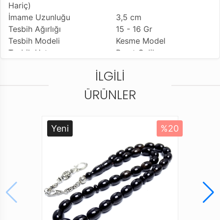
Hariç)
İmame Uzunluğu
3,5 cm
Tesbih Ağırlığı
15 - 16 Gr
Tesbih Modeli
Kesme Model
Tesbih Ustası
Berat Çelik
Kullanılan Püskül
Özel Sistemli Kamçı
İLGILI
Kullanım Özelliği
Günlük Kullanıma
Uygundur
ÜRÜNLER
Tesbihi Çekme Özelliği
Çiftli Çekime Uygun
Dizildiği Malzeme
Standart Tesbih İpi
Paketleme ve Gönderim
Dayanıklı Tesbih Kutusu
Yeni
%20
Şekli