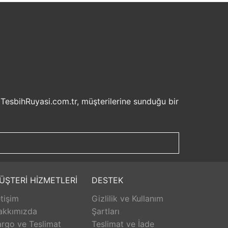
 TesbihRuyasi.com.tr, müşterilerine sunduğu bir
isel bilgilerinizin korunması ve güvenli ödeme
şveriş deneyiminizi keyifli hale getirebilirsiniz.
u sayede beklemek zorunda kalmadan istediğiniz
ilde ürünlerini teslim etmeyi amaçlar.
Aldığınız ürünü beğenmez veya istediğiniz gibi
ÜŞTERİ HİZMETLERİ
DESTEK
isk olmadan istediğiniz ürünü seçebilirsiniz.
etişim
Gizlilik ve Kullanım
unar. Ürünlerle ilgili herhangi bir sorun
erişinizin her aşamasında destek alabilirsiniz.
akkımızda
Şartları
rlanarak keyifli bir alışveriş yapabilirsiniz.
rgo ve Teslimat
Teslimat ve İade