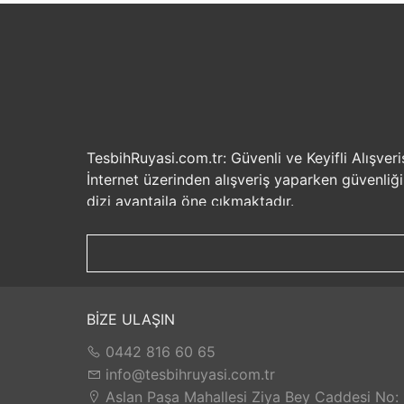
TesbihRuyasi.com.tr: Güvenli ve Keyifli Alışveri
İnternet üzerinden alışveriş yaparken güvenliğ
dizi avantajla öne çıkmaktadır.
Güvenilir Alışveriş Deneyimi: TesbihRuyasi.com.t
seçenekleri ile rahatça alışveriş yapabilirsiniz. 
Hızlı Kargo Hizmeti: Sipariş verdiğiniz ürünler
ürünlere kolaylıkla sahip olabilirsiniz. TesbihR
İade ve Değişim İmkanı: Memnuniyetsizlik dur
BİZE ULAŞIN
değilse, kolayca iade edebilir veya değişim yap
0442 816 60 65
Satış Sonrası Destek: TesbihRuyasi.com.tr, satın
yaşarsanız veya yardıma ihtiyacınız olursa, müşt
info@tesbihruyasi.com.tr
TesbihRuyasi.com.tr güvenli, hızlı ve müşteri od
Aslan Paşa Mahallesi Ziya Bey Caddesi No