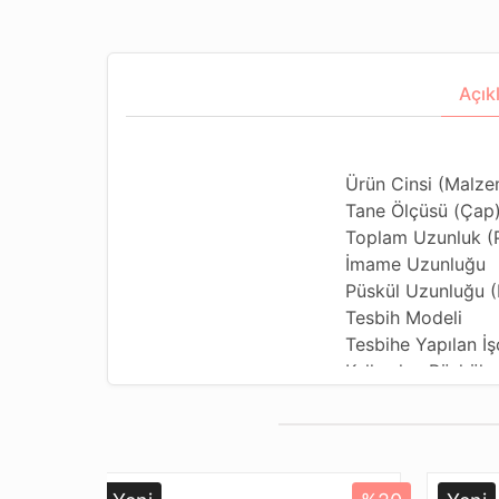
Açık
Ürün Cinsi (Malze
Tane Ölçüsü (Çap
Toplam Uzunluk (P
İmame Uzunluğu
Püskül Uzunluğu (D
Tesbih Modeli
Tesbihe Yapılan İşç
Kullanılan Püskül
Kullanım Özelliği
Tesbihi Çekme Öze
Dizildiği Malzeme
Paketleme ve Gön