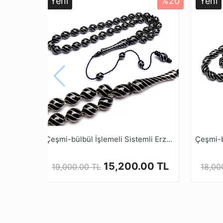
Yeni
%20
Yeni
* Oltu Taşı Yöremiz Erzurum Oltu İlçesinin 
çıkarılmaktadır. Doğal Fosil yapısına sahip ol
* İsmini çıkarıldığı İlçenin isminden alan bu
siyah renk kullanılmaktadır.
* Türkiye de 3213 sayılı maden kanununda Olt
olmasına rağmen Hava ile temas edince sertl
bir doğal fosil taştır.
* Oltu Taşı Pozitif düşünmenize, Kendinize güv
* 1986 yılından günümüze gelen Tesbih Ruyas
yerine tamamını el işçiliği ile özenle üretmek
* Tamamen el emeği göz nuru işçiliği ile ya
Çeşmi-bülbül İşlemeli Sistemli Erzurum Oltu Tesbihi
Mağazamızda Türkiye’nin Tesbih Markası tesb
15,200.00 TL
19,000.00 TL
18,00