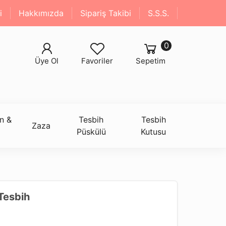
i
Hakkımızda
Sipariş Takibi
S.S.S.
0
Üye Ol
Favoriler
Sepetim
n &
Tesbih
Tesbih
Zaza
Püskülü
Kutusu
Tesbih