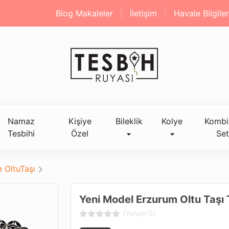
Blog Makaleler
İletişim
Havale Bilgiler
Namaz
Kişiye
Bileklik
Kolye
Kombi
Tesbihi
Özel
Set
 OltuTaşı
Yeni Model Erzurum Oltu Taşı 
(Yorum 0)