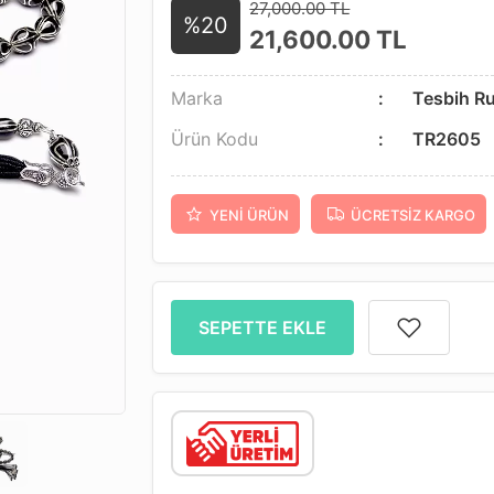
27,000.00 TL
%20
21,600.00
TL
Marka
Tesbih R
Ürün Kodu
TR2605
YENI ÜRÜN
ÜCRETSIZ KARGO
SEPETTE EKLE