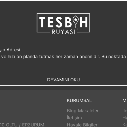
şin Adresi
i ve hızı ön planda tutmak her zaman önemlidir. Bu noktada
r, müşterilerine güvenilir bir alışveriş platformu sunar. Kiş
Sizin için değerli olan bilgilerin güvende olduğunu bilerek, alı
DEVAMINI OKU
, aynı gün kargolanarak size hızlı bir şekilde ulaştırılır. B
uyasi.com.tr, müşterilerinin zamanını önemser ve en hızlı şek
umunda TesbihRuyasi.com.tr,
iade
ve değişim imkanı sunar. 
KURUMSAL
M
abilirsiniz. Bu sayede alışveriş deneyiminizde herhangi bir r
Blog Makaleler
İl
 aldığınız ürünlerin arkasında durur ve satış sonrası destek s
eri hizmetleri ekibi size yardımcı olacaktır. Bu sayede alışv
İletişim
H
aklı bir alışveriş deneyimi sunar. Siz de bu avantajlardan yara
: 10 OLTU / ERZURUM
Havale Bilgileri
Ka