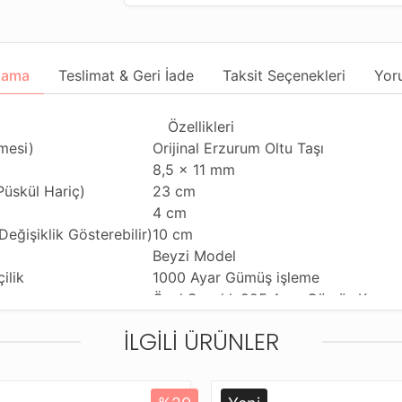
lama
Teslimat & Geri İade
Taksit Seçenekleri
Yor
Özellikleri
mesi)
Orijinal Erzurum Oltu Taşı
)
8,5 x 11 mm
üskül Hariç)
23 cm
4 cm
eğişiklik Gösterebilir)
10 cm
Beyzi Model
ilik
1000 Ayar Gümüş işleme
Özel Saçaklı 925 Ayar Gümüş Kamçı
Günlük veya Koleksiyon Kullanıma U
İLGILI ÜRÜNLER
lliği
Tekli ve Çiftli Çekime Uygun
Standart Tesbih İpi
derim Şekli
Özel Dayanıklı Tesbih Kutusu ve Kar