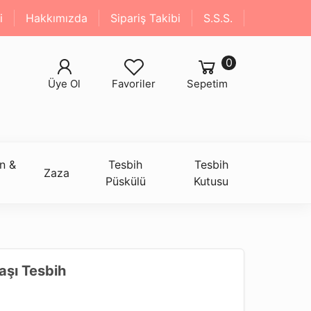
i
Hakkımızda
Sipariş Takibi
S.S.S.
0
Üye Ol
Favoriler
Sepetim
n &
Tesbih
Tesbih
Zaza
Püskülü
Kutusu
aşı Tesbih