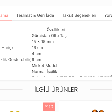
lama
Teslimat & Geri İade
Taksit Seçenekleri
Yor
Özellikleri
Gürcistan Oltu Taşı
15 x 15 mm
 Hariç)
16 cm
4 cm
lik Gösterebilir)
9 cm
Misket Model
Normal İşçilik
Bafon Kamçı ( PÜSKÜL UC KISIMLARI DEĞ
Günlük Kullanıma Uygundur
İLGILI ÜRÜNLER
Tekli Çekime Uygun
Standart Tesbih İpi
Şekli
Standart Tesbih Kutusu ve Karton Taşıma 
%10
Ürün Açıklaması