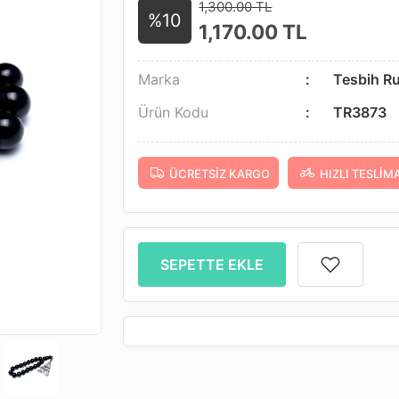
1,300.00 TL
%10
1,170.00
TL
Marka
Tesbih R
Ürün Kodu
TR3873
ÜCRETSIZ KARGO
HIZLI TESLIM
SEPETTE EKLE