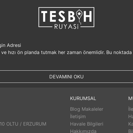
şin Adresi
i ve hızı ön planda tutmak her zaman önemlidir. Bu noktada
r, müşterilerine güvenilir bir alışveriş platformu sunar. Kiş
Sizin için değerli olan bilgilerin güvende olduğunu bilerek, alı
DEVAMINI OKU
, aynı gün kargolanarak size hızlı bir şekilde ulaştırılır. B
uyasi.com.tr, müşterilerinin zamanını önemser ve en hızlı şek
umunda TesbihRuyasi.com.tr,
iade
ve değişim imkanı sunar. 
KURUMSAL
M
abilirsiniz. Bu sayede alışveriş deneyiminizde herhangi bir r
Blog Makaleler
İl
 aldığınız ürünlerin arkasında durur ve satış sonrası destek s
eri hizmetleri ekibi size yardımcı olacaktır. Bu sayede alışv
İletişim
H
aklı bir alışveriş deneyimi sunar. Siz de bu avantajlardan yara
: 10 OLTU / ERZURUM
Havale Bilgileri
Ka
Hakkımızda
Bi