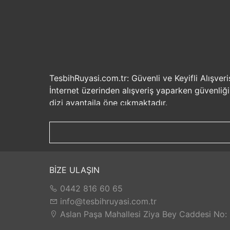
TesbihRuyasi.com.tr: Güvenli ve Keyifli Alışveri
İnternet üzerinden alışveriş yaparken güvenliğ
dizi avantajla öne çıkmaktadır.
Güvenilir Alışveriş Deneyimi: TesbihRuyasi.com.t
seçenekleri ile rahatça alışveriş yapabilirsiniz. 
Hızlı Kargo Hizmeti: Sipariş verdiğiniz ürünler
ürünlere kolaylıkla sahip olabilirsiniz. TesbihR
İade ve Değişim İmkanı: Memnuniyetsizlik dur
BİZE ULAŞIN
değilse, kolayca iade edebilir veya değişim yap
0442 816 60 65
Satış Sonrası Destek: TesbihRuyasi.com.tr, satın
yaşarsanız veya yardıma ihtiyacınız olursa, müşt
info@tesbihruyasi.com.tr
TesbihRuyasi.com.tr güvenli, hızlı ve müşteri od
Aslan Paşa Mahallesi Ziya Bey Caddesi No