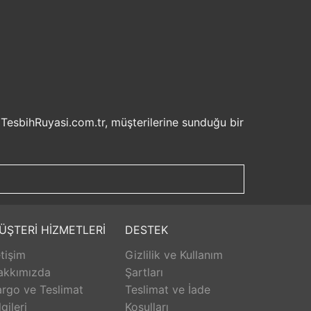
 TesbihRuyasi.com.tr, müşterilerine sunduğu bir
isel bilgilerinizin korunması ve güvenli ödeme
şveriş deneyiminizi keyifli hale getirebilirsiniz.
u sayede beklemek zorunda kalmadan istediğiniz
ilde ürünlerini teslim etmeyi amaçlar.
Aldığınız ürünü beğenmez veya istediğiniz gibi
ÜŞTERİ HİZMETLERİ
DESTEK
isk olmadan istediğiniz ürünü seçebilirsiniz.
etişim
Gizlilik ve Kullanım
unar. Ürünlerle ilgili herhangi bir sorun
erişinizin her aşamasında destek alabilirsiniz.
akkımızda
Şartları
rlanarak keyifli bir alışveriş yapabilirsiniz.
rgo ve Teslimat
Teslimat ve İade
lgileri
Koşulları