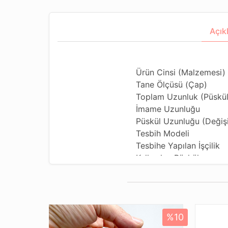
Açık
Ürün Cinsi (Malzemesi)
Tane Ölçüsü (Çap)
Toplam Uzunluk (Püskül
İmame Uzunluğu
Püskül Uzunluğu (Değişik
Tesbih Modeli
Tesbihe Yapılan İşçilik
Kullanılan Püskül
Kullanım Özelliği
Tesbihi Çekme Özelliği
Dizildiği Malzeme
Paketleme ve Gönderim 
%10