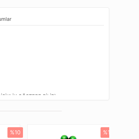
umlar
İŞİKLİK GÖSTERE BİLİR)
Çantası
%10
%10