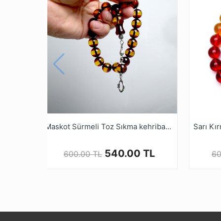
* Gürcistan Oltu Taşı olarak bilinen Gürcistan
tekrar preslenerek kullanıma sunulmaktadır. G
* Gürcistan Oltusu, Tesbih üzerlerine yapıla
uzaman kadrosuyla her çeşit Oltu Tesbihi hazı
* Tamamen el emeği göz nuru işçiliği ile y
Dijital Mağazamızda Türkiye’nin Tesbih Marka
Maskot Sürmeli Toz Sıkma kehribar Tesbih
540.00 TL
600.00 TL
60