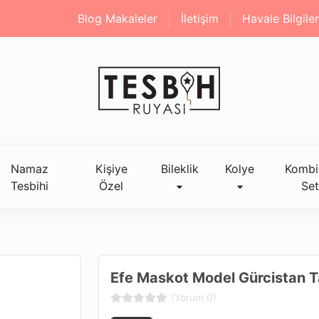
Blog Makaleler
İletişim
Havale Bilgiler
Namaz
Kişiye
Bileklik
Kolye
Kombi
Tesbihi
Özel
Set
Efe Maskot Model Gürcistan T
(Yorum 0)