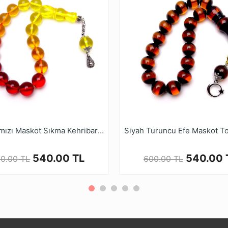
 Oltusu, Kırılgan bir yapıya sahiptir. Bu nedenle Genel olarak
ürcistan Oltusu, Bu haliyle saf olmamakla birlikte Orijinal Ol
n tüm tasarım işlemeleri 1986 yılından günümüze gelen Tesbi
r makine üretimi yerine tamamını el işçiliği ile özenle işlem
apmış olduğumuz Gürcistan Oltu tesbih modellerini, Kalite 
sı tesbihruyasi.com.tr Güvencesiyle güvenle alışveriş yapabi
Sarı Kırmızı Maskot Sıkma Kehribar Tesbih
540.00 TL
540.00 
0.00 TL
600.00 TL