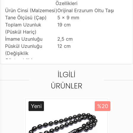
Özellikleri
Ürün Cinsi (Malzemesi)
Orijinal Erzurum Oltu Taşı
Tane Ölçüsü (Çap)
5 x 9 mm
Toplam Uzunluk
19 cm
(Püskül Hariç)
İmame Uzunluğu
2,5 cm
Püskül Uzunluğu
12 cm
(Değişiklik
Gösterebilir)
Tesbih Modeli
Kesme Model
İLGILI
Tesbihe Yapılan İşçilik
8 Ayar Altın işleme
Kullanılan Püskül
Özel Altın Kaplamalı Gümüş
ÜRÜNLER
Kamçı
Kullanım Özelliği
Günlük Kullanıma Uygundur
Tesbihi Çekme Özelliği
Çiftli Çekime Uygun
Yeni
%20
Dizildiği Malzeme
Standart Tesbih İpi
Paketleme ve
Özel Dayanıklı Tesbih Kutusu
Gönderim Şekli
ve Karton Taşıma Çantası