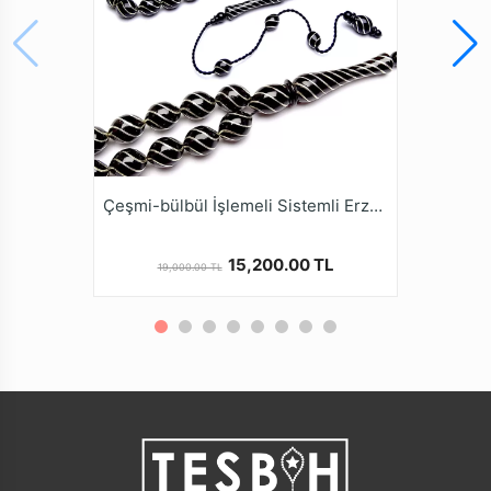
Ürün Açıklaması
* Oltu Taşı Yöremiz Erzurum Oltu İlçesinin kuzey
doğusunda, Yer altından sadece el emeği ile bin bir
güçlükle yaklaşık 300-400 metre yer altından
çıkarılmaktadır. Doğal Fosil yapısına sahip olan Oltu
Taşı bu güçlük nedeniyle Değerli taşlar sınıfındadır.
* İsmini çıkarıldığı İlçenin isminden alan bu taş,
genellikle siyah ve çok narin görülse de kahve
Çeşmi-bülbül İşlemeli Sistemli Erzurum Oltu Tesbihi
renktedir. Oltu Taşı Tesbih yapımında çoğunlukla siyah
renk kullanılmaktadır.
15,200.00 TL
19,000.00 TL
* Türkiye de 3213 sayılı maden kanununda Oltu Taşı
kıymetli taşlar arasında olduğu tescil edilmiştir. Oltu
Taşı Topraktan çıktığında yumuşak olmasına rağmen
Hava ile temas edince sertleşme özelliğine sahip aynı
zamanda İşlendikçe sertleşen, Kullanıldıkça parlayan
ve yanma özelliği olan bir doğal fosil taştır.
* Oltu Taşı Pozitif düşünmenize, Kendinize güven,
Stres azaltıcı, Gerginlik giderici, Sabır verici, Nazara