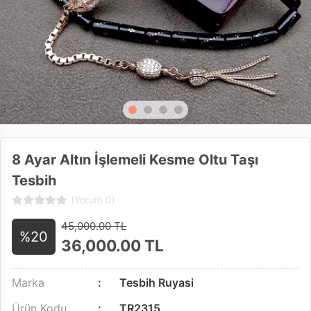
8 Ayar Altın İşlemeli Kesme Oltu Taşı
Tesbih
(Yorum 0)
45,000.00 TL
%20
36,000.00
TL
Marka
Tesbih Ruyasi
Ürün Kodu
TR2315