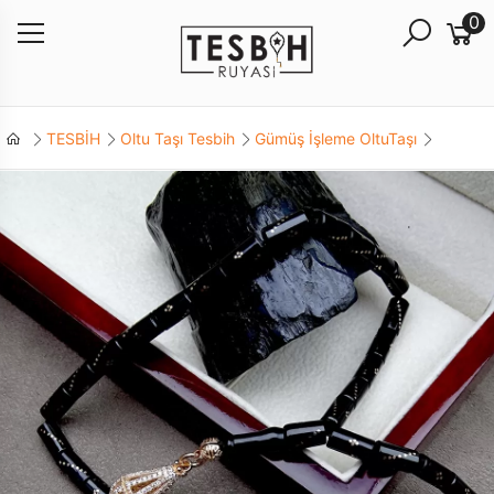
0
TESBİH
Oltu Taşı Tesbih
Gümüş İşleme OltuTaşı